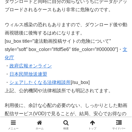
ダウンロードと同時に自分の知らないうちにデータがアッ
プロードされるケースもあり非常に危険なのです。
ウィルス感染の恐れもありますので、ダウンロード後や動
画視聴後に後悔するはめになります。
[su_box title=”違法動画投稿サイトの危険について”
style=”soft” box_color=”#fdf5e6″ title_color=”#000000″]・
文
化庁
・
政府広報オンライン
・
日本民間放送連盟
・
シェアしたくなる法律相談所
[/su_box]
上記、公的機関や法律相談所でも明記されてます。
利用後に、余計な心配の必要のない、しっかりとした動画
配信サービス(VOD)で見ることが、結局、安心でお得なの
です。
メニュー
ホーム
検索
トップ
サイドバー