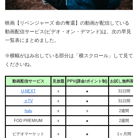
映画【リベンジャーズ 命の奪還】の動画が配信している
動画配信サービス(ビデオ・オン・デマンド)は、次の早見
一覧表にまとめました。
※横幅がはみ出している部分は「横スクロール」して見て
くださいね。
動画配信サービス
見放題
PPV(課金/ポイント制)
お試し無料期間
U-NEXT
x
●
31日間
ｄTV
x
●
31日間
hulu
x
x
2週間
FOD PREMIUM
x
●
2週間
ビデオマーケット
x
●
1ヶ月間