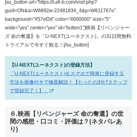
[su_button url=”https://t.afi-b.com/visit.php?
guid=ON&a=W6892w-22481834_4&p=W611767o”
background=”#57ef2d” color=”#000000″ size=”5″
wide=”yes” center=”yes” id=“button1″]映画【リベンジャー
ズ 命の奪還】を「U-NEXT(ユーネクスト)」の31日間無料
トライアルで今すぐ観る！[/su_button]
【U-NEXT(ユーネクスト)の登録方法】
「U-NEXT(ユーネクスト)をスマホで簡単に登録する
方法を画像付きで徹底解説！【たったの3分7ステップ
で登録完了！】」
６.映画【リベンジャーズ 命の奪還】の世
間の感想・口コミ・評価は？(ネタバレあ
り)