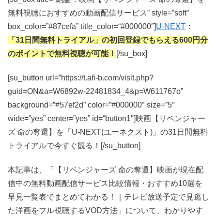
無料視聴におすすめの動画配信サービス” style=”soft”
box_color=”#87cefa” title_color=“#000000″]
U-NEXT
：
「31日間無料トライアル」の初回登録でもらえる600円分
のポイントで無料視聴が可能！
[/su_box]
[su_button url=”https://t.afi-b.com/visit.php?
guid=ON&a=W6892w-22481834_4&p=W611767o”
background=”#57ef2d” color=”#000000″ size=”5″
wide=”yes” center=”yes” id=“button1″]映画【リベンジャー
ズ 命の奪還】を「U-NEXT(ユーネクスト)」の31日間無料
トライアルで今すぐ観る！[/su_button]
本記事は、「【リベンジャーズ 命の奪還】映画が現在配
信中の無料動画配信サービス比較情報・おすすめ10選を
早見一覧表でまとめてわかる！｜テレビ放送予定で見逃し
た洋画をフル視聴するVOD方法」について、わかりやす