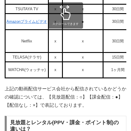
TSUTAYA TV
x
x
30日間
Amazonプライムビデオ
x
●
30日間
スクロールできます
Netflix
x
x
30日間
TELASA(テラサ)
x
x
15日間
WATCHA(ウォッチャ)
x
x
1ヶ月間
上記の動画配信サービス会社から配信されているかどうか
の確認については、【見放題配信：○】【課金配信：●】
【配信なし：×】で表記しております。
見放題とレンタル(PPV・課金・ポイント制)の
違いは？