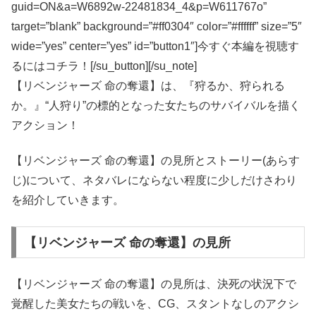
guid=ON&a=W6892w-22481834_4&p=W611767o”
target=”blank” background=”#ff0304″ color=”#ffffff” size=”5″
wide=”yes” center=”yes” id=”button1″]今すぐ本編を視聴す
るにはコチラ！[/su_button][/su_note]
【リベンジャーズ 命の奪還】は、『狩るか、狩られる
か。』“人狩り”の標的となった女たちのサバイバルを描く
アクション！
【リベンジャーズ 命の奪還】の見所とストーリー(あらす
じ)について、ネタバレにならない程度に少しだけさわり
を紹介していきます。
【リベンジャーズ 命の奪還】の見所
【リベンジャーズ 命の奪還】の見所は、決死の状況下で
覚醒した美女たちの戦いを、CG、スタントなしのアクシ