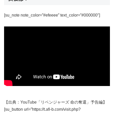
[su_note note_color=”#efeeee” text_color=”#000000″]
【出典：YouTube「リベンジャーズ 命の奪還」予告編】
[su_button url=”https://t.afi-b.com/visit.php?