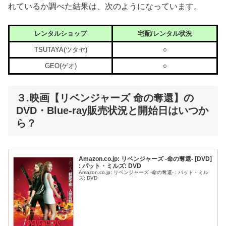
れているか調べた結果は、次のようになっています。
レンタルショップ
宅配/レンタル状況
TSUTAYA(ツタヤ)
○
GEO(ゲオ)
○
３.映画【リベンジャーズ 命の奪還】の
DVD・Blue-ray販売状況と開始日はいつか
ら？
Amazon.co.jp: リベンジャーズ -命の奪還- [DVD]
: パット・ミルズ: DVD
Amazon.co.jp: リベンジャーズ -命の奪還- : パット・ミル
ズ: DVD