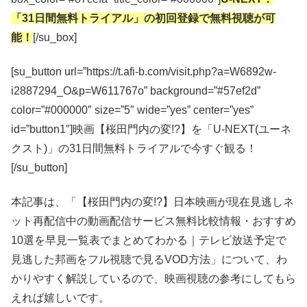
「31日間無料トライアル」の初回登録で無料視聴が可
能！
[/su_box]
[su_button url=”https://t.afi-b.com/visit.php?a=W6892w-
i2887294_O&p=W611767o” background=”#57ef2d”
color=”#000000″ size=”5″ wide=”yes” center=”yes”
id=”button1″]映画【桜田門内の変!?】を「U-NEXT(ユーネ
クスト)」の31日間無料トライアルで今すぐ観る！
[/su_button]
本記事は、「【桜田門内の変!?】日本映画が現在見逃しネ
ット再配信中の動画配信サービス無料比較情報・おすすめ
10選を早見一覧表でまとめてわかる｜テレビ放送予定で
見逃した邦画をフル視聴で見るVOD方法」について、わ
かりやすく解説しているので、映画視聴の参考にしてもら
えれば嬉しいです。