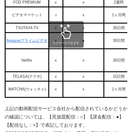
FOD PREMIUM
x
x
2週間
ビデオマーケット
○
x
1ヶ月間
TSUTAYA TV
x
x
30日間
Amazonプライムビデオ
x
●
30日間
スクロールできます
Netflix
x
x
30日間
TELASA(テラサ)
x
x
15日間
WATCHA(ウォッチャ)
x
x
1ヶ月間
上記の動画配信サービス会社から配信されているかどうか
の確認については、【見放題配信：○】【課金配信：●】
【配信なし：×】で表記しております。