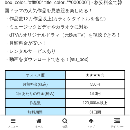
box_color=”#ffff00″ title_color=”#000000″]・格安料金で韓
国ドラマの人気作品を見放題を楽しめる！
・作品数12万作品以上(カラオケタイトルを含む)
・ミュージックビデオやカラオケに対応
・dTVのオリジナルドラマ（元BeeTV）を視聴できる！
・月額料金が安い！
・レンタルサービスあり！
・動画をダウンロードできる！[/su_box]
オススメ度
★★★★☆
月額料金(税込)
550円
1日あたりの料金(税込)
18.3円
作品数
120,000本以上
無料期間
31日間
メニュー
ホーム
検索
トップ
サイドバー