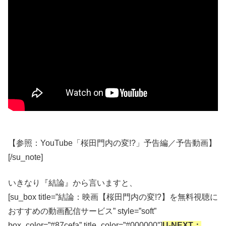
【参照：YouTube「桜田門内の変!?」予告編／予告動画】
[/su_note]
いきなり『結論』から言いますと、
[su_box title=”結論：映画【桜田門内の変!?】を無料視聴に
おすすめの動画配信サービス” style=”soft”
box_color=”#87cefa” title_color=”#000000″]
U-NEXT：