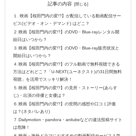
記事の内容
１. 映画【桜田門内の変!?】が配信している動画配信サー
ビス(ビデオ・オン・デマンド) はどこ？
２.映画【桜田門内の変!?】のDVD・Blue-rayレンタル開
始日はいつから？
３.映画【桜田門内の変!?】のDVD・Blue-ray販売状況と
開始日はいつから？
４.映画【桜田門内の変!?】のフル動画で無料視聴できる
方法はどれどこ？「U-NEXT(ユーネクスト)の31日間無料
視聴」を活用でスッキリ解決！
５.映画【桜田門内の変!?】の見所・ストーリー(あらす
じ)・出演の俳優と女優は？
６.映画【桜田門内の変!?】の世間の感想や口コミ評価
は？(ネタバレあり)
７.Dailymotion・pandora・anitubeなどの違法投稿サイト
は危険！
８.映画・海外ドラマにおすすめの動画配信サービス人気