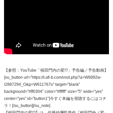
【参照：YouTube「桜田門内の変!?」予告編／予告動画】
[su_button url=”https://t.afi-b.com/visit.php?a=W6892w-
i2887294_O&p=W611767o” target=”blank”
background=”#ff0304″ color=”#ffffff” size=”5″ wide=”yes”
center=”yes” id=”button1″]今すぐ本編を視聴するにはコチ
ラ！[/su_button][/su_note]
【桜田門内の変!?】は、佐藤純彌監督作『桜田門外ノ変』