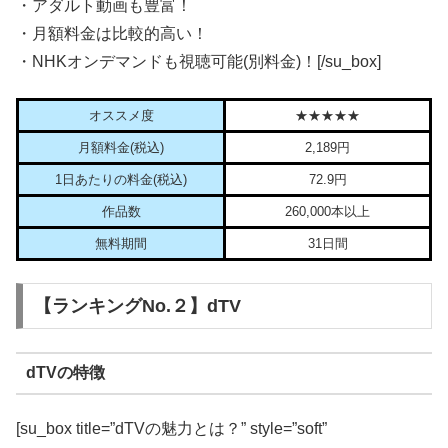
・アダルト動画も豊富！
・月額料金は比較的高い！
・NHKオンデマンドも視聴可能(別料金)！[/su_box]
オススメ度
★★★★★
月額料金(税込)
2,189円
1日あたりの料金(税込)
72.9円
作品数
260,000本以上
無料期間
31日間
【ランキングNo.２】dTV
dTVの特徴
[su_box title=”dTVの魅力とは？” style=”soft”