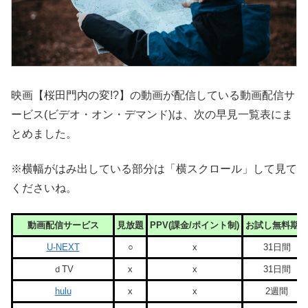
映画【桜田門内の変!?】の動画が配信している動画配信サ
ービス(ビデオ・オン・デマンド)は、次の早見一覧表にま
とめました。
※横幅がはみ出している部分は「横スクロール」して見て
くださいね。
動画配信サービス
見放題
PPV(課金/ポイント制)
お試し無料期間
U-NEXT
○
x
31日間
ｄTV
x
x
31日間
hulu
x
x
2週間