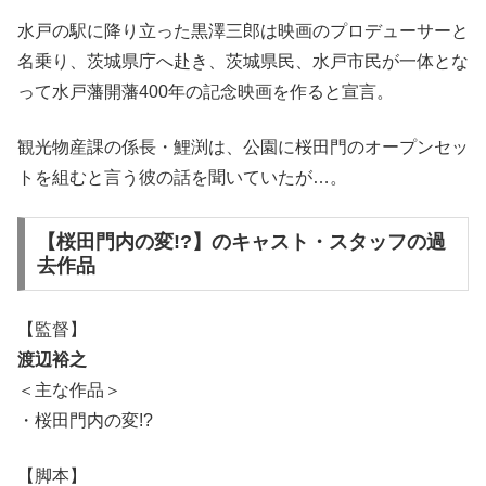
水戸の駅に降り立った黒澤三郎は映画のプロデューサーと
名乗り、茨城県庁へ赴き、茨城県民、水戸市民が一体とな
って水戸藩開藩400年の記念映画を作ると宣言。
観光物産課の係長・鯉渕は、公園に桜田門のオープンセッ
トを組むと言う彼の話を聞いていたが…。
【桜田門内の変!?】のキャスト・スタッフの過
去作品
【監督】
渡辺裕之
＜主な作品＞
・桜田門内の変!?
【脚本】