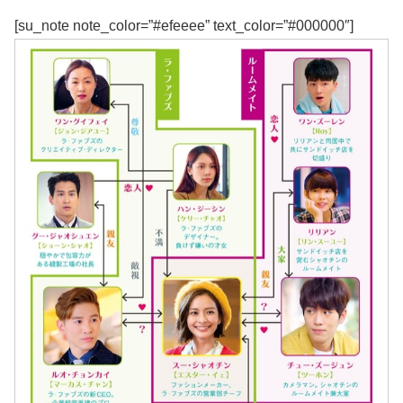
[su_note note_color=”#efeeee” text_color=”#000000″]