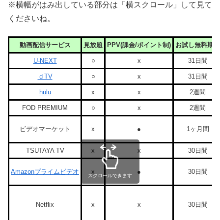
※横幅がはみ出している部分は「横スクロール」して見て
くださいね。
動画配信サービス
見放題
PPV(課金/ポイント制)
お試し無料期間
U-NEXT
○
x
31日間
ｄTV
○
x
31日間
hulu
x
x
2週間
FOD PREMIUM
○
x
2週間
ビデオマーケット
x
●
1ヶ月間
TSUTAYA TV
x
x
30日間
Amazonプライムビデオ
x
●
30日間
スクロールできます
Netflix
x
x
30日間