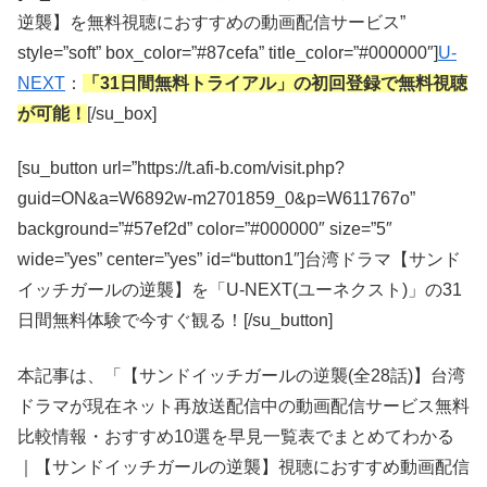
逆襲】を無料視聴におすすめの動画配信サービス”
style=”soft” box_color=”#87cefa” title_color=”#000000″]
U-
NEXT
：
「31日間無料トライアル」の初回登録で無料視聴
が可能！
[/su_box]
[su_button url=”https://t.afi-b.com/visit.php?
guid=ON&a=W6892w-m2701859_0&p=W611767o”
background=”#57ef2d” color=”#000000″ size=”5″
wide=”yes” center=”yes” id=“button1″]台湾ドラマ【サンド
イッチガールの逆襲】を「U-NEXT(ユーネクスト)」の31
日間無料体験で今すぐ観る！[/su_button]
本記事は、「【サンドイッチガールの逆襲(全28話)】台湾
ドラマが現在ネット再放送配信中の動画配信サービス無料
比較情報・おすすめ10選を早見一覧表でまとめてわかる
｜【サンドイッチガールの逆襲】視聴におすすめ動画配信