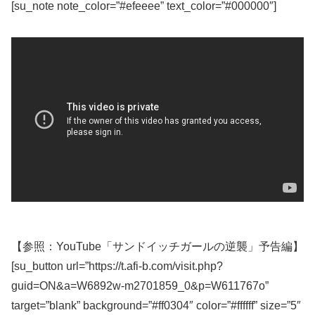
[su_note note_color=”#efeeee” text_color=”#000000″]
【参照：YouTube「サンドイッチガールの逆襲」予告編】
[su_button url=”https://t.afi-b.com/visit.php?
guid=ON&a=W6892w-m2701859_0&p=W611767o”
target=”blank” background=”#ff0304″ color=”#ffffff” size=”5″