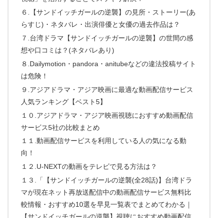
６.【サンドイッチガールの逆襲】の見所・ストーリー(あ
らすじ)・ネタバレ・出演俳優と女優の過去作品は？
７.台湾ドラマ【サンドイッチガールの逆襲】の世間の感
想や口コミは？(ネタバレあり)
８.Dailymotion・pandora・anitubeなどの違法投稿サイト
は危険！
９.アジアドラマ・アジア映画に最適な動画配信サービス
人気ランキング【ベスト5】
１０.アジアドラマ・アジア映画視聴におすすめ動画配信
サービス5社の比較まとめ
１１.動画配信サービスを利用している人の気になる動
向！
１２.U-NEXTの動画をテレビで見る方法は？
１３.「【サンドイッチガールの逆襲(全28話)】台湾ドラ
マが現在ネット再放送配信中の動画配信サービス無料比
較情報・おすすめ10選を早見一覧表でまとめてわかる｜
【サンドイッチガールの逆襲】視聴におすすめ動画配信