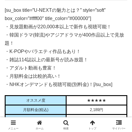
[su_box title=”U-NEXTの魅力とは？” style=”soft”
box_color=”#ffff00″ title_color=”#000000″]
・見放題動画が220,000本以上で新作も視聴可能！
・韓国ドラマ(韓流)やアジアドラマが400作品以上で見放
題！
・K-POPやバラエティ作品もあり！
・雑誌114誌以上の最新号が読み放題！
・アダルト動画も豊富！
・月額料金は比較的高い！
・NHKオンデマンドも視聴可能(別料金)！[/su_box]
オススメ度
★★★★★
月額料金(税込)
2,189円
1日あたりの料金(税込)
72.9円
作品数
240,000本以上
メニュー
ホーム
検索
トップ
サイドバー