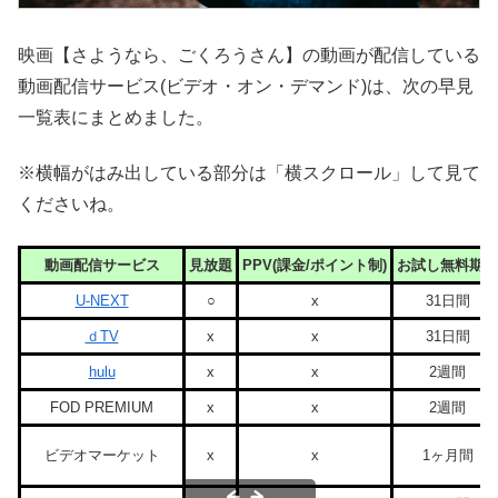
映画【さようなら、ごくろうさん】の動画が配信している
動画配信サービス(ビデオ・オン・デマンド)は、次の早見
一覧表にまとめました。
※横幅がはみ出している部分は「横スクロール」して見て
くださいね。
動画配信サービス
見放題
PPV(課金/ポイント制)
お試し無料期間
U-NEXT
○
x
31日間
ｄTV
x
x
31日間
hulu
x
x
2週間
FOD PREMIUM
x
x
2週間
ビデオマーケット
x
x
1ヶ月間