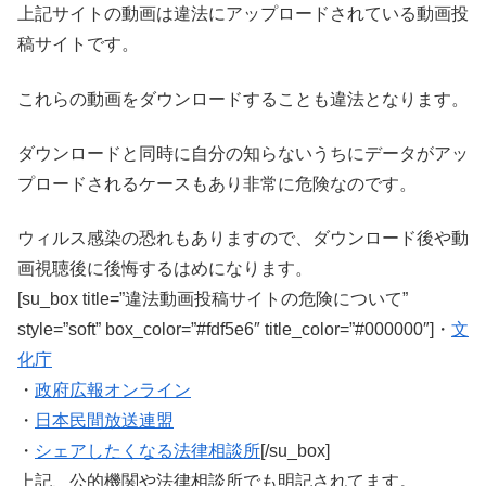
上記サイトの動画は違法にアップロードされている動画投
稿サイトです。
これらの動画をダウンロードすることも違法となります。
ダウンロードと同時に自分の知らないうちにデータがアッ
プロードされるケースもあり非常に危険なのです。
ウィルス感染の恐れもありますので、ダウンロード後や動
画視聴後に後悔するはめになります。
[su_box title=”違法動画投稿サイトの危険について”
style=”soft” box_color=”#fdf5e6″ title_color=”#000000″]・
文
化庁
・
政府広報オンライン
・
日本民間放送連盟
・
シェアしたくなる法律相談所
[/su_box]
上記、公的機関や法律相談所でも明記されてます。