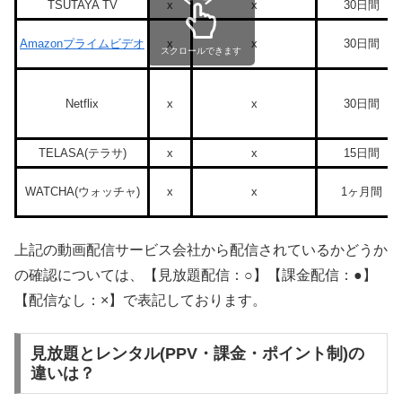
TSUTAYA TV
x
x
30日間
Amazonプライムビデオ
x
x
30日間
スクロールできます
Netflix
x
x
30日間
TELASA(テラサ)
x
x
15日間
WATCHA(ウォッチャ)
x
x
1ヶ月間
上記の動画配信サービス会社から配信されているかどうか
の確認については、【見放題配信：○】【課金配信：●】
【配信なし：×】で表記しております。
見放題とレンタル(PPV・課金・ポイント制)の
違いは？