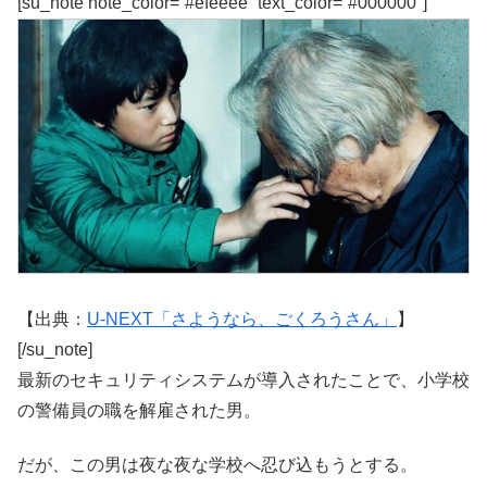
[su_note note_color=”#efeeee” text_color=”#000000″]
【出典：
U-NEXT「さようなら、ごくろうさん」
】
[/su_note]
最新のセキュリティシステムが導入されたことで、小学校
の警備員の職を解雇された男。
だが、この男は夜な夜な学校へ忍び込もうとする。