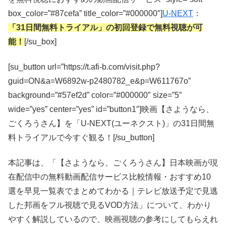
box_color=”#87cefa” title_color=”#000000″]
U-NEXT
：
「31日間無料トライアル」の初回登録で無料視聴が可
能！
[/su_box]
[su_button url=”https://t.afi-b.com/visit.php?
guid=ON&a=W6892w-p2480782_e&p=W611767o”
background=”#57ef2d” color=”#000000″ size=”5″
wide=”yes” center=”yes” id=”button1″]映画【さようなら、
ごくろうさん】を「U-NEXT(ユーネクスト)」の31日間無
料トライアルで今すぐ観る！[/su_button]
本記事は、「【さようなら、ごくろうさん】日本映画が現
在配信中の無料動画配信サービス比較情報・おすすめ10
選を早見一覧表でまとめてわかる｜テレビ放送予定で見逃
した邦画をフル視聴で見るVOD方法」について、わかり
やすく解説しているので、映画視聴の参考にしてもらえれ