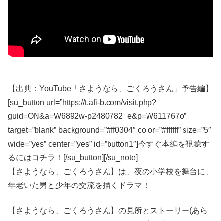
【出典：YouTube「さようなら、ごくろうさん」予告編】
[su_button url=”https://t.afi-b.com/visit.php?
guid=ON&a=W6892w-p2480782_e&p=W611767o”
target=”blank” background=”#ff0304″ color=”#ffffff” size=”5″
wide=”yes” center=”yes” id=”button1″]今すぐ本編を視聴す
るにはコチラ！[/su_button][/su_note]
【さようなら、ごくろうさん】は、夜の小学校を舞台に、
年老いた男と少年の交流を描くドラマ！
【さようなら、ごくろうさん】の見所とストーリー(あら