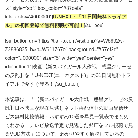
ス” style=”soft” box_color=”#87cefa”
title_color=”#000000″]
U-NEXT：「31日間無料トライア
ル」の初回登録で無料視聴が可能！
[/su_box]
[su_button url=”https://t.afi-b.com/visit.php?a=W6892w-
Z2886835_h&p=W611767o” background=”#57ef2d”
color=”#000000″ size=”5″ wide=”yes” center=”yes”
id=”button1″]映画【新スパイガール大作戦 惑星グリーゼ
の反乱】を「U-NEXT(ユーネクスト)」の31日間無料トラ
イアルで今すぐ観る！[/su_button]
本記事は、「【新スパイガール大作戦 惑星グリーゼの反
乱】日本映画が現在見逃しネット再配信中の動画配信サー
ビス無料比較情報・おすすめ10選を早見一覧表でまとめ
てわかる｜テレビ放送予定で見逃した邦画をフル視聴で見
るVOD方法」について、わかりやすく解説しているの