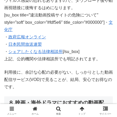
ウィルス感染の恐れもありますので、ダウンロード後や動
画視聴後に後悔するはめになります。
[su_box title=”違法動画投稿サイトの危険について”
style=”soft” box_color=”#fdf5e6″ title_color=”#000000″]・
文
化庁
・
政府広報オンライン
・
日本民間放送連盟
・
シェアしたくなる法律相談所
[/su_box]
上記、公的機関や法律相談所でも明記されてます。
利用後に、余計な心配の必要がない、しっかりとした動画
配信サービス(VOD)で見ることが、結局、安心でお得なの
です。
８.映画・海外ドラマにおすすめの動画配
信サービス人気ランキング【ベスト5】
メニュー
ホーム
検索
トップ
サイドバー