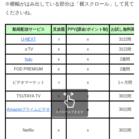
※横幅がはみ出している部分は「横スクロール」して見て
くださいね。
動画配信サービス
見放題
PPV(課金/ポイント制)
お試し無料期間
U-NEXT
○
x
31日間
ｄTV
x
x
31日間
hulu
x
x
2週間
FOD PREMIUM
x
x
2週間
ビデオマーケット
○
x
1ヶ月間
TSUTAYA TV
x
x
30日間
Amazonプライムビデオ
x
●
30日間
スクロールできます
Netflix
x
x
30日間