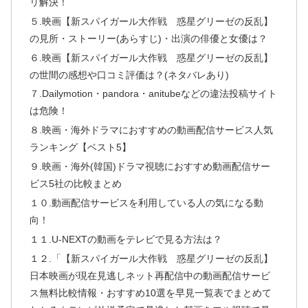
リ解決！
５.映画【新スパイガール大作戦 惑星グリーゼの反乱】
の見所・ストーリー(あらすじ)・出演の俳優と女優は？
６.映画【新スパイガール大作戦 惑星グリーゼの反乱】
の世間の感想や口コミ評価は？(ネタバレあり)
７.Dailymotion・pandora・anitubeなどの違法投稿サイト
は危険！
８.映画・海外ドラマにおすすめの動画配信サービス人気
ランキング【ベスト5】
９.映画・海外(韓国)ドラマ視聴におすすめ動画配信サー
ビス5社の比較まとめ
１０.動画配信サービスを利用している人の気になる動
向！
１１.U-NEXTの動画をテレビで見る方法は？
１２.「【新スパイガール大作戦 惑星グリーゼの反乱】
日本映画が現在見逃しネット再配信中の動画配信サービ
ス無料比較情報・おすすめ10選を早見一覧表でまとめて