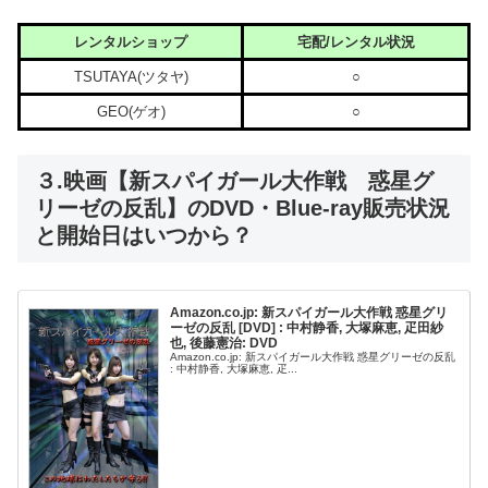
レンタルショップ
宅配/レンタル状況
TSUTAYA(ツタヤ)
○
GEO(ゲオ)
○
３.映画【新スパイガール大作戦 惑星グ
リーゼの反乱】のDVD・Blue-ray販売状況
と開始日はいつから？
Amazon.co.jp: 新スパイガール大作戦 惑星グリ
ーゼの反乱 [DVD] : 中村静香, 大塚麻恵, 疋田紗
也, 後藤憲治: DVD
Amazon.co.jp: 新スパイガール大作戦 惑星グリーゼの反乱
: 中村静香, 大塚麻恵, 疋...