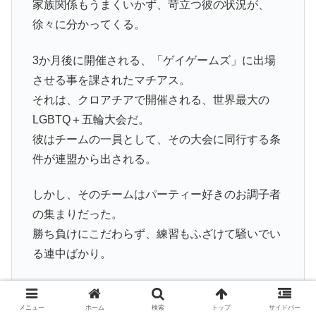
家族関係もうまくいかず、苛立つ彼の状況が、
徐々に分かってくる。
3か月後に開催される、「ゲイゲームズ」に出場
させる事を課されたマチアス。
それは、クロアチアで開催される、世界最大の
LGBTQ＋五輪大会だ。
彼はチームの一員として、その大会に同行する条
件が連盟から出される。
しかし、そのチームはパーティー好きのお調子者
の集まりだった。
勝ち負けにこだわらず、練習もふざけて騒いでい
る連中ばかり。
個性豊かな水球チームのメンバーが、クセモノ揃
いでとっても愉快。
メニュー
ホーム
検索
トップ
サイドバー