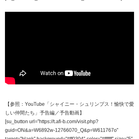
【参照：YouTube「シャイニー・シュリンプス！愉快で愛
しい仲間たち」予告編／予告動画】
[su_button url=”https://t.afi-b.com/visit.php?
guid=ON&a=W6892w-12766070_Q&p=W611767o”
target=”blank” background=”#ff0304″ color=”#ffffff” size=”5″