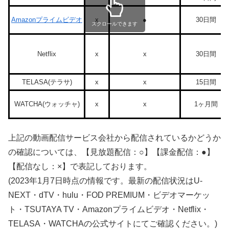
Amazonプライムビデオ
x
●
30日間
スクロールできます
Netflix
x
x
30日間
TELASA(テラサ)
x
x
15日間
WATCHA(ウォッチャ)
x
x
1ヶ月間
上記の動画配信サービス会社から配信されているかどうか
の確認については、【見放題配信：○】【課金配信：●】
【配信なし：×】で表記しております。
(2023年1月7日時点の情報です。最新の配信状況はU-
NEXT・dTV・hulu・FOD PREMIUM・ビデオマーケッ
ト・TSUTAYA TV・Amazonプライムビデオ・Netflix・
TELASA・WATCHAの公式サイトにてご確認ください。)