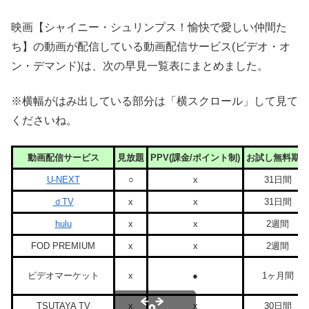
映画【シャイニー・シュリンプス！愉快で愛しい仲間た
ち】の動画が配信している動画配信サービス(ビデオ・オ
ン・デマンド)は、次の早見一覧表にまとめました。
※横幅がはみ出している部分は「横スクロール」して見て
くださいね。
動画配信サービス
見放題
PPV(課金/ポイント制)
お試し無料期間
U-NEXT
○
x
31日間
ｄTV
x
x
31日間
hulu
x
x
2週間
FOD PREMIUM
x
x
2週間
ビデオマーケット
x
●
1ヶ月間
TSUTAYA TV
x
x
30日間