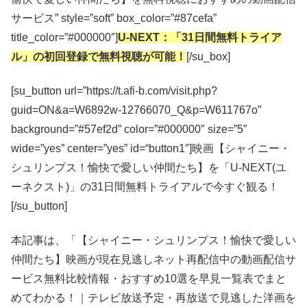
サービス” style=”soft” box_color=”#87cefa”
title_color=”#000000″]
U-NEXT：「31日間無料トライア
ル」の初回登録で無料視聴が可能！
[/su_box]
[su_button url=”https://t.afi-b.com/visit.php?
guid=ON&a=W6892w-12766070_Q&p=W611767o”
background=”#57ef2d” color=”#000000″ size=”5″
wide=”yes” center=”yes” id=“button1″]映画【シャイニー・
シュリンプス！愉快で愛しい仲間たち】を「U-NEXT(ユ
ーネクスト)」の31日間無料トライアルで今すぐ観る！
[/su_button]
本記事は、「【シャイニー・シュリンプス！愉快で愛しい
仲間たち】映画が現在見逃しネット再配信中の動画配信サ
ービス無料比較情報・おすすめ10選を早見一覧表でまと
めてわかる！｜テレビ放送予定・再放送で見逃した洋画を