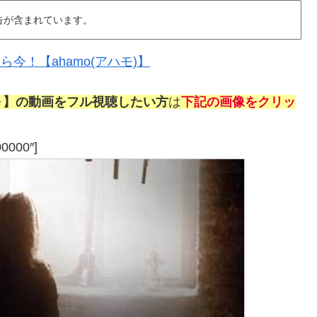
告が含まれています。
今！【ahamo(アハモ)】
～】の動画をフル視聴したい方
は
下記の画像をクリッ
00000″]