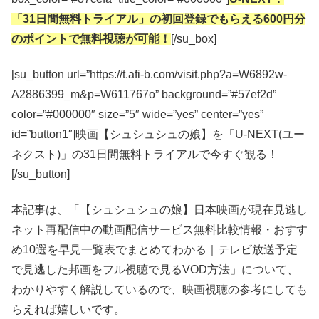
「31日間無料トライアル」の初回登録でもらえる600円分
のポイントで無料視聴が可能！
[/su_box]
[su_button url=”https://t.afi-b.com/visit.php?a=W6892w-
A2886399_m&p=W611767o” background=”#57ef2d”
color=”#000000″ size=”5″ wide=”yes” center=”yes”
id=”button1″]映画【シュシュシュの娘】を「U-NEXT(ユー
ネクスト)」の31日間無料トライアルで今すぐ観る！
[/su_button]
本記事は、「【シュシュシュの娘】日本映画が現在見逃し
ネット再配信中の動画配信サービス無料比較情報・おすす
め10選を早見一覧表でまとめてわかる｜テレビ放送予定
で見逃した邦画をフル視聴で見るVOD方法」について、
わかりやすく解説しているので、映画視聴の参考にしても
らえれば嬉しいです。