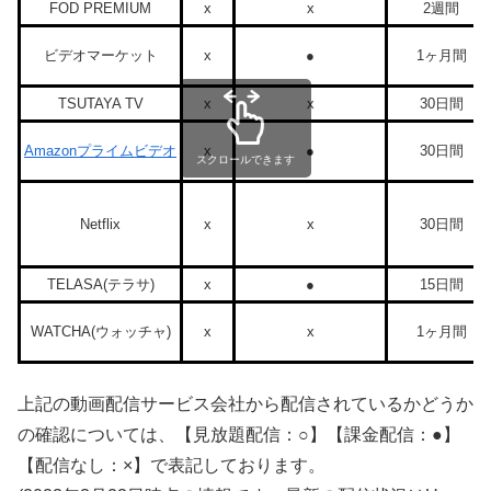
FOD PREMIUM
x
x
2週間
ビデオマーケット
x
●
1ヶ月間
TSUTAYA TV
x
x
30日間
Amazonプライムビデオ
x
●
30日間
スクロールできます
Netflix
x
x
30日間
TELASA(テラサ)
x
●
15日間
WATCHA(ウォッチャ)
x
x
1ヶ月間
上記の動画配信サービス会社から配信されているかどうか
の確認については、【見放題配信：○】【課金配信：●】
【配信なし：×】で表記しております。