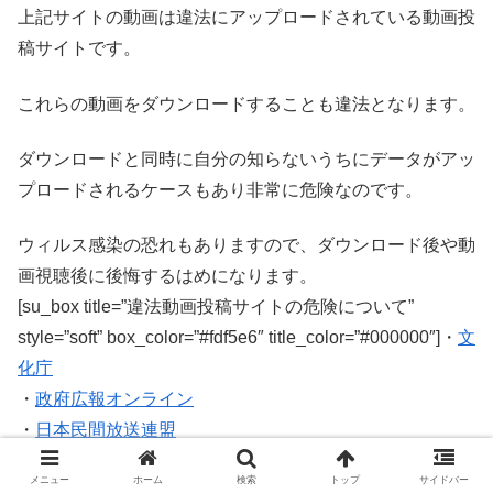
上記サイトの動画は違法にアップロードされている動画投
稿サイトです。
これらの動画をダウンロードすることも違法となります。
ダウンロードと同時に自分の知らないうちにデータがアッ
プロードされるケースもあり非常に危険なのです。
ウィルス感染の恐れもありますので、ダウンロード後や動
画視聴後に後悔するはめになります。
[su_box title=”違法動画投稿サイトの危険について”
style=”soft” box_color=”#fdf5e6″ title_color=”#000000″]・
文
化庁
・
政府広報オンライン
・
日本民間放送連盟
・
シェアしたくなる法律相談所
[/su_box]
メニュー
ホーム
検索
トップ
サイドバー
上記、公的機関や法律相談所でも明記されてます。