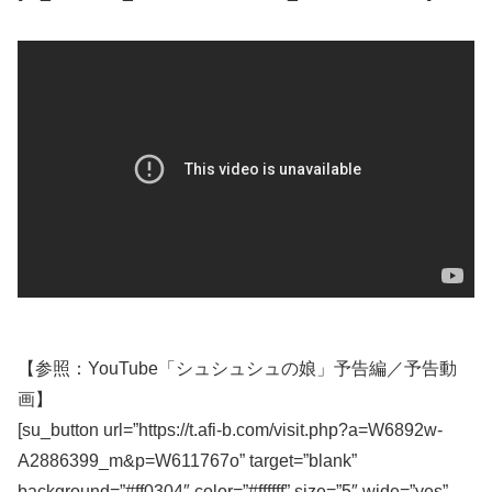
【参照：YouTube「シュシュシュの娘」予告編／予告動
画】
[su_button url=”https://t.afi-b.com/visit.php?a=W6892w-
A2886399_m&p=W611767o” target=”blank”
background=”#ff0304″ color=”#ffffff” size=”5″ wide=”yes”