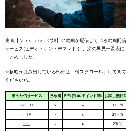
映画【シュシュシュの娘】の動画が配信している動画配信
サービス(ビデオ・オン・デマンド)は、次の早見一覧表に
まとめました。
※横幅がはみ出している部分は「横スクロール」して見て
くださいね。
動画配信サービス
見放題
PPV(課金/ポイント制)
お試し無料期間
U-NEXT
x
●
31日間
ｄTV
x
x
31日間
hulu
x
●
2週間