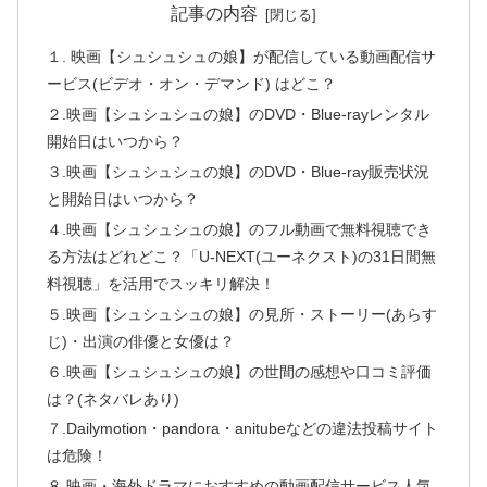
記事の内容
１. 映画【シュシュシュの娘】が配信している動画配信サ
ービス(ビデオ・オン・デマンド) はどこ？
２.映画【シュシュシュの娘】のDVD・Blue-rayレンタル
開始日はいつから？
３.映画【シュシュシュの娘】のDVD・Blue-ray販売状況
と開始日はいつから？
４.映画【シュシュシュの娘】のフル動画で無料視聴でき
る方法はどれどこ？「U-NEXT(ユーネクスト)の31日間無
料視聴」を活用でスッキリ解決！
５.映画【シュシュシュの娘】の見所・ストーリー(あらす
じ)・出演の俳優と女優は？
６.映画【シュシュシュの娘】の世間の感想や口コミ評価
は？(ネタバレあり)
７.Dailymotion・pandora・anitubeなどの違法投稿サイト
は危険！
８.映画・海外ドラマにおすすめの動画配信サービス人気