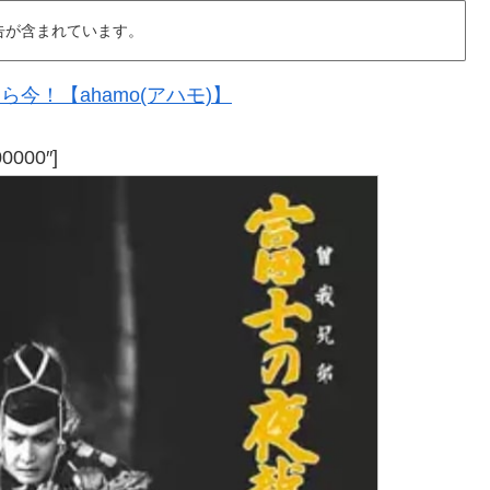
告が含まれています。
今！【ahamo(アハモ)】
00000″]