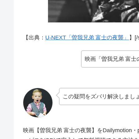
【出典：
U-NEXT「曽我兄弟 富士の夜襲」
】[/
映画「曽我兄弟 富
この疑問をズバリ解決しまし
映画【曽我兄弟 富士の夜襲】をDailymotio