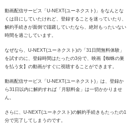
動画配信サービス「U-NEXT(ユーネクスト)」をなんとな
くは目にしていたけれど、登録することを迷っていたり、
解約手続きが面倒で躊躇していたなら、絶対もったいない
時間を過ごしています。
なぜなら、U-NEXT(ユーネクスト)の「31日間無料体験」
を試すのに、登録時間はたったの3分で、映画【蜘蛛の巣
を払う女】の動画がすぐに視聴することができます。
動画配信サービス「U-NEXT(ユーネクスト)」は、登録か
ら31日以内に解約すれば「月額料金」は一切かかりませ
ん。
さらに、U-NEXT(ユーネクスト)の解約手続きもたったの1
分で完了してしまうのです。