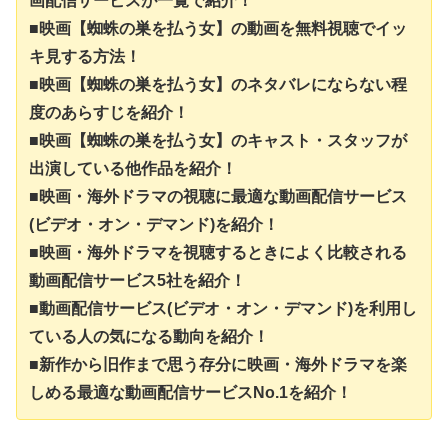
画配信サービスが一覧で紹介！
■映画【蜘蛛の巣を払う女】の動画を無料視聴でイッ
キ見する方法！
■映画【蜘蛛の巣を払う女】のネタバレにならない程
度のあらすじを紹介！
■映画【蜘蛛の巣を払う女】のキャスト・スタッフが
出演している他作品を紹介！
■映画・海外ドラマの視聴に最適な動画配信サービス
(ビデオ・オン・デマンド)を紹介！
■映画・海外ドラマを視聴するときによく比較される
動画配信サービス5社を紹介！
■動画配信サービス(ビデオ・オン・デマンド)を利用し
ている人の気になる動向を紹介！
■新作から旧作まで思う存分に映画・海外ドラマを楽
しめる最適な動画配信サービスNo.1を紹介！