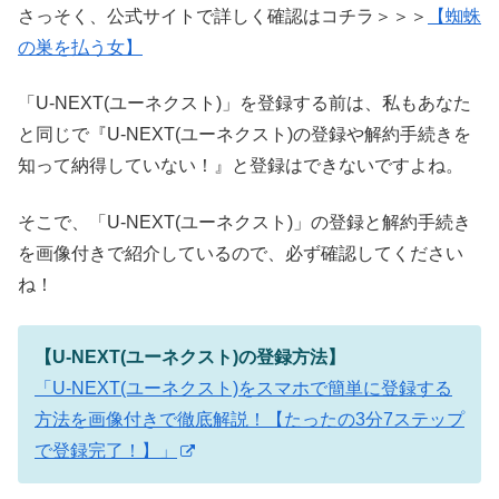
さっそく、公式サイトで詳しく確認はコチラ＞＞＞
【蜘蛛
の巣を払う女】
「U-NEXT(ユーネクスト)」を登録する前は、私もあなた
と同じで『U-NEXT(ユーネクスト)の登録や解約手続きを
知って納得していない！』と登録はできないですよね。
そこで、「U-NEXT(ユーネクスト)」の登録と解約手続き
を画像付きで紹介しているので、必ず確認してください
ね！
【U-NEXT(ユーネクスト)の登録方法】
「U-NEXT(ユーネクスト)をスマホで簡単に登録する
方法を画像付きで徹底解説！【たったの3分7ステップ
で登録完了！】」