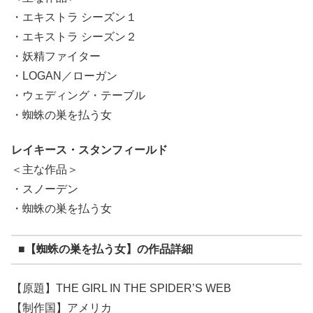
・エキストラ シーズン１
・エキストラ シーズン２
・妖精ファイター
・LOGAN／ローガン
・ウェディング・テーブル
・蜘蛛の巣を払う女
レイキース・スタンフィールド
＜主な作品＞
・スノーデン
・蜘蛛の巣を払う女
■【蜘蛛の巣を払う女】の作品詳細
【原題】THE GIRL IN THE SPIDER’S WEB
【制作国】アメリカ