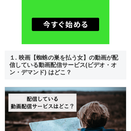
１. 映画【蜘蛛の巣を払う女】の動画が配
信している動画配信サービス(ビデオ・オ
ン・デマンド) はどこ？