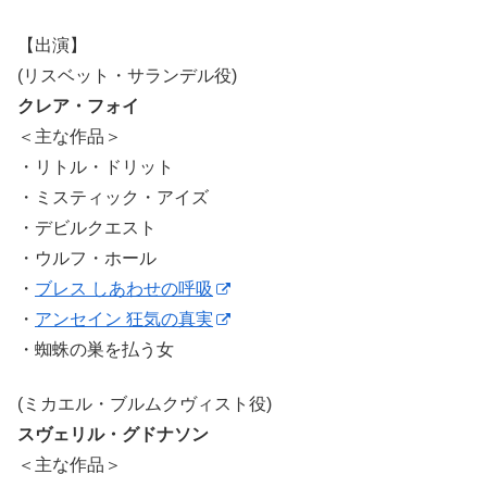
【出演】
(リスベット・サランデル役)
クレア・フォイ
＜主な作品＞
・リトル・ドリット
・ミスティック・アイズ
・デビルクエスト
・ウルフ・ホール
・
ブレス しあわせの呼吸
・
アンセイン 狂気の真実
・蜘蛛の巣を払う女
(ミカエル・ブルムクヴィスト役)
スヴェリル・グドナソン
＜主な作品＞