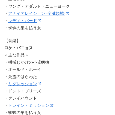
・ヤング・アダルト・ニューヨーク
・
アナイアレイション -全滅領域-
・
レディ・バード
・蜘蛛の巣を払う女
【音楽】
ロケ・バニョス
＜主な作品＞
・機械じかけの小児病棟
・オールド・ボーイ
・死霊のはらわた
・
リグレッション
・ドント・ブリーズ
・グレイハウンド
・
トレイン・ミッション
・蜘蛛の巣を払う女