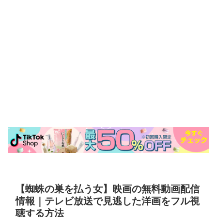
【蜘蛛の巣を払う女】映画の無料動画配信
情報｜テレビ放送で見逃した洋画をフル視
聴する方法