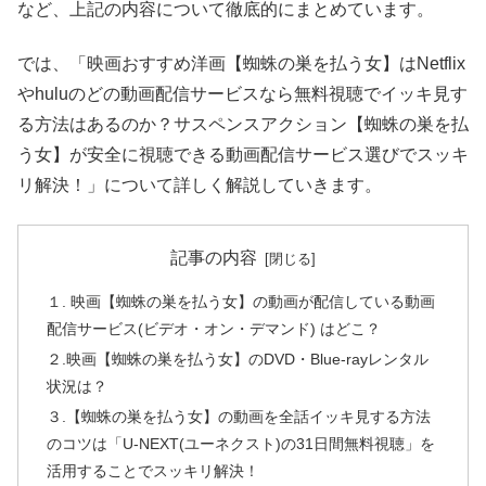
など、上記の内容について徹底的にまとめています。
では、「映画おすすめ洋画【蜘蛛の巣を払う女】はNetflix
やhuluのどの動画配信サービスなら無料視聴でイッキ見す
る方法はあるのか？サスペンスアクション【蜘蛛の巣を払
う女】が安全に視聴できる動画配信サービス選びでスッキ
リ解決！」について詳しく解説していきます。
記事の内容
１. 映画【蜘蛛の巣を払う女】の動画が配信している動画
配信サービス(ビデオ・オン・デマンド) はどこ？
２.映画【蜘蛛の巣を払う女】のDVD・Blue-rayレンタル
状況は？
３.【蜘蛛の巣を払う女】の動画を全話イッキ見する方法
のコツは「U-NEXT(ユーネクスト)の31日間無料視聴」を
活用することでスッキリ解決！