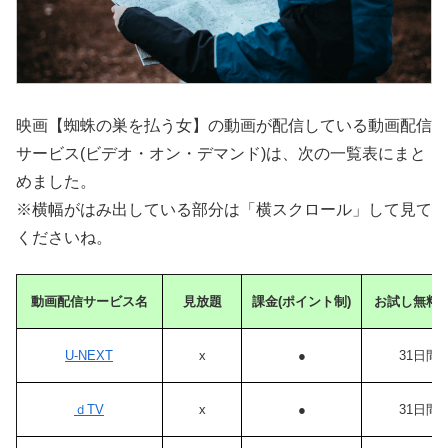
映画【蜘蛛の巣を払う女】の動画が配信している動画配信
サービス(ビデオ・オン・デマンド)は、次の一覧表にまと
めました。
※横幅がはみ出している部分は「横スクロール」して見て
くださいね。
動画配信サービス名
見放題
課金(ポイント制)
お試し無料
U-NEXT
x
●
31日間
ｄTV
x
●
31日間