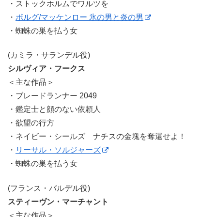
・ストックホルムでワルツを
・
ボルグ/マッケンロー 氷の男と炎の男
・蜘蛛の巣を払う女
(カミラ・サランデル役)
シルヴィア・フークス
＜主な作品＞
・ブレードランナー 2049
・鑑定士と顔のない依頼人
・欲望の行方
・ネイビー・シールズ ナチスの金塊を奪還せよ！
・
リーサル・ソルジャーズ
・蜘蛛の巣を払う女
(フランス・バルデル役)
スティーヴン・マーチャント
＜主な作品＞