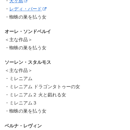
・
犬ヶ島
・
レディ・バード
・蜘蛛の巣を払う女
オーレ・ソンドベルイ
＜主な作品＞
・蜘蛛の巣を払う女
ソーレン・スタルモス
＜主な作品＞
・ミレニアム
・ミレニアム ドラゴンタトゥーの女
・ミレニアム２ 火と戯れる女
・ミレニアム３
・蜘蛛の巣を払う女
ベルナ・レヴィン