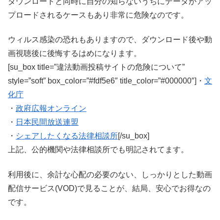
ダウンロードと同時に自分の知らないうちにデータがアッ
プロードされるケースもあり非常に危険なのです。
ウィルス感染の恐れもありますので、ダウンロード後や動
画視聴後に後悔するはめになります。
[su_box title=”違法動画投稿サイトの危険について”
style=”soft” box_color=”#fdf5e6″ title_color=”#000000″]・
文
化庁
・
政府広報オンライン
・
日本民間放送連盟
・
シェアしたくなる法律相談所
[/su_box]
上記、公的機関や法律相談所でも明記されてます。
利用後に、余計な心配の必要のない、しっかりとした動画
配信サービス(VOD)で見ることが、結局、安心でお得なの
です。