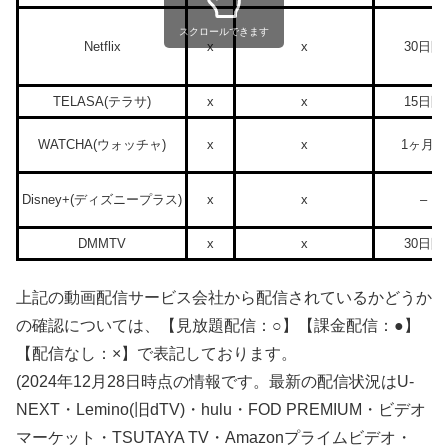
スクロールできます
Netflix
x
x
30日間
TELASA(テラサ)
x
x
15日間
WATCHA(ウォッチャ)
x
x
1ヶ月間
Disney+(ディズニープラス)
x
x
–
DMMTV
x
x
30日間
上記の動画配信サービス会社から配信されているかどうか
の確認については、【見放題配信：○】【課金配信：●】
【配信なし：×】で表記しております。
(2024年12月28日時点の情報です。最新の配信状況はU-
NEXT・Lemino(旧dTV)・hulu・FOD PREMIUM・ビデオ
マーケット・TSUTAYA TV・Amazonプライムビデオ・