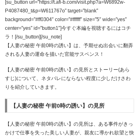
[su_button url=”https://t.afi-b.com/visit.php?a=W6892w-
P4087480_t&p=W611767o” target=”blank”
background=”#ff0304″ color=”#ffffff” size=”5″ wide=”yes”
center=”yes” id=”button1″]今すぐ本編を視聴するにはコチ
ラ！[/su_button][/su_note]
【人妻の秘密 午前0時の誘い】は、予期せぬ出会いに翻弄
される人妻の運命を描いた官能サスペンス！
【人妻の秘密 午前0時の誘い】の見所とストーリー(あら
すじ)について、ネタバレにならない程度に少しだけさわ
りを紹介していきます。
【人妻の秘密 午前0時の誘い】の見所
【人妻の秘密 午前0時の誘い】の見所は、ある事件がきっ
かけで仕事を失った美しい人妻が、親友に導かれ欲望と快