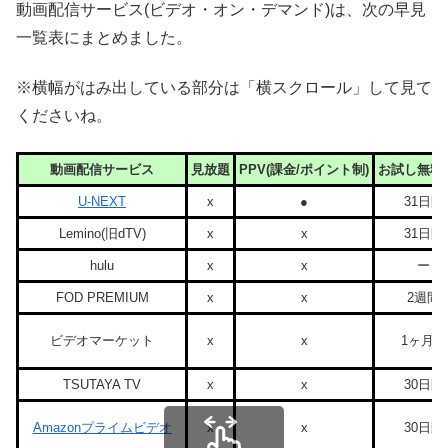
動画配信サービス(ビデオ・オン・デマンド)は、次の早見
一覧表にまとめました。
※横幅がはみ出している部分は「横スクロール」して見て
くださいね。
動画配信サービス
見放題
PPV(課金/ポイント制)
お試し無料
U-NEXT
x
●
31日間
Lemino(旧dTV)
x
x
31日間
hulu
x
x
ー
FOD PREMIUM
x
x
2週間
ビデオマーケット
x
x
1ヶ月間
TSUTAYA TV
x
x
30日間
Amazonプライムビデオ
x
x
30日間