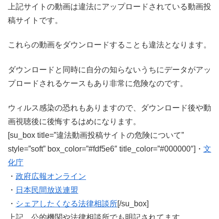
上記サイトの動画は違法にアップロードされている動画投
稿サイトです。
これらの動画をダウンロードすることも違法となります。
ダウンロードと同時に自分の知らないうちにデータがアッ
プロードされるケースもあり非常に危険なのです。
ウィルス感染の恐れもありますので、ダウンロード後や動
画視聴後に後悔するはめになります。
[su_box title=”違法動画投稿サイトの危険について”
style=”soft” box_color=”#fdf5e6″ title_color=”#000000″]・
文
化庁
・
政府広報オンライン
・
日本民間放送連盟
・
シェアしたくなる法律相談所
[/su_box]
上記、公的機関や法律相談所でも明記されてます。