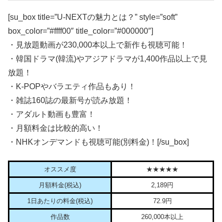
[su_box title=”U-NEXTの魅力とは？” style=”soft”
box_color=”#ffff00″ title_color=”#000000″]
・見放題動画が230,000本以上で新作も視聴可能！
・韓国ドラマ(韓流)やアジアドラマが1,400作品以上で見
放題！
・K-POPやバラエティ作品もあり！
・雑誌160誌の最新号が読み放題！
・アダルト動画も豊富！
・月額料金は比較的高い！
・NHKオンデマンドも視聴可能(別料金)！[/su_box]
オススメ度
★★★★★
月額料金(税込)
2,189円
1日あたりの料金(税込)
72.9円
作品数
260,000本以上