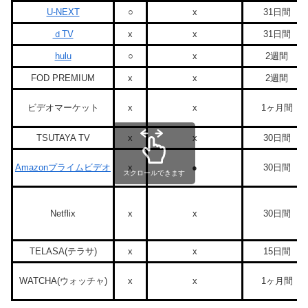
U-NEXT
○
x
31日間
ｄTV
x
x
31日間
hulu
○
x
2週間
FOD PREMIUM
x
x
2週間
ビデオマーケット
x
x
1ヶ月間
TSUTAYA TV
x
x
30日間
Amazonプライムビデオ
x
●
30日間
スクロールできます
Netflix
x
x
30日間
TELASA(テラサ)
x
x
15日間
WATCHA(ウォッチャ)
x
x
1ヶ月間