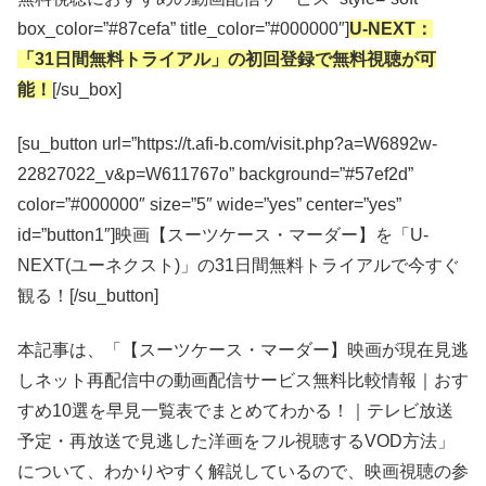
box_color=”#87cefa” title_color=”#000000″]
U-NEXT：
「31日間無料トライアル」の初回登録で無料視聴が可
能！
[/su_box]
[su_button url=”https://t.afi-b.com/visit.php?a=W6892w-
22827022_v&p=W611767o” background=”#57ef2d”
color=”#000000″ size=”5″ wide=”yes” center=”yes”
id=”button1″]映画【スーツケース・マーダー】を「U-
NEXT(ユーネクスト)」の31日間無料トライアルで今すぐ
観る！[/su_button]
本記事は、「【スーツケース・マーダー】映画が現在見逃
しネット再配信中の動画配信サービス無料比較情報｜おす
すめ10選を早見一覧表でまとめてわかる！｜テレビ放送
予定・再放送で見逃した洋画をフル視聴するVOD方法」
について、わかりやすく解説しているので、映画視聴の参