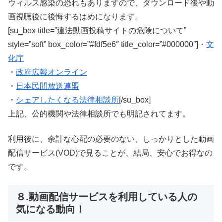
ウィルス感染の恐れもありますので、ダウンロード後や動
画視聴後に後悔するはめになります。
[su_box title=”違法動画投稿サイトの危険について”
style=”soft” box_color=”#fdf5e6″ title_color=”#000000″]・
文
化庁
・
政府広報オンライン
・
日本民間放送連盟
・
シェアしたくなる法律相談所
[/su_box]
上記、公的機関や法律相談所でも明記されてます。
利用後に、余計な心配の必要のない、しっかりとした動画
配信サービス(VOD)で見ることが、結局、安心でお得なの
です。
８.動画配信サービスを利用している人の
気になる動向！