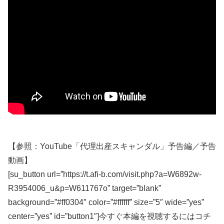
【参照：YouTube「代理出産スキャンダル」予告編／予告
動画】
[su_button url=”https://t.afi-b.com/visit.php?a=W6892w-
R3954006_u&p=W611767o” target=”blank”
background=”#ff0304″ color=”#ffffff” size=”5″ wide=”yes”
center=”yes” id=”button1″]今すぐ本編を視聴するにはコチ