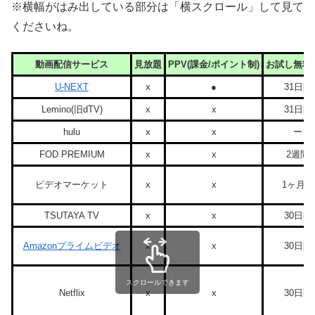
※横幅がはみ出している部分は「横スクロール」して見て
くださいね。
動画配信サービス
見放題
PPV(課金/ポイント制)
お試し無料
U-NEXT
x
●
31日間
Lemino(旧dTV)
x
x
31日間
hulu
x
x
ー
FOD PREMIUM
x
x
2週間
ビデオマーケット
x
x
1ヶ月間
TSUTAYA TV
x
x
30日間
Amazonプライムビデオ
x
x
30日間
スクロールできます
Netflix
x
x
30日間