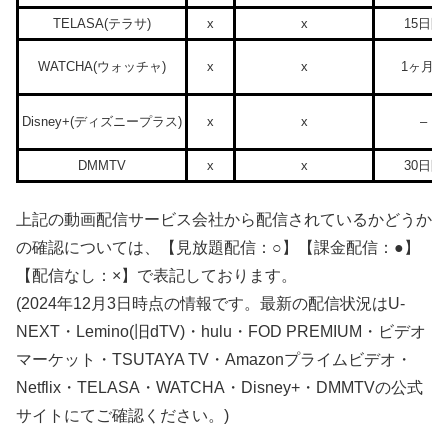
TELASA(テラサ)
x
x
15日間
WATCHA(ウォッチャ)
x
x
1ヶ月間
Disney+(ディズニープラス)
x
x
–
DMMTV
x
x
30日間
上記の動画配信サービス会社から配信されているかどうか
の確認については、【見放題配信：○】【課金配信：●】
【配信なし：×】で表記しております。
(2024年12月3日時点の情報です。最新の配信状況はU-
NEXT・Lemino(旧dTV)・hulu・FOD PREMIUM・ビデオ
マーケット・TSUTAYA TV・Amazonプライムビデオ・
Netflix・TELASA・WATCHA・Disney+・DMMTVの公式
サイトにてご確認ください。)