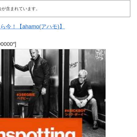
告が含まれています。
今！【ahamo(アハモ)】
00000″]