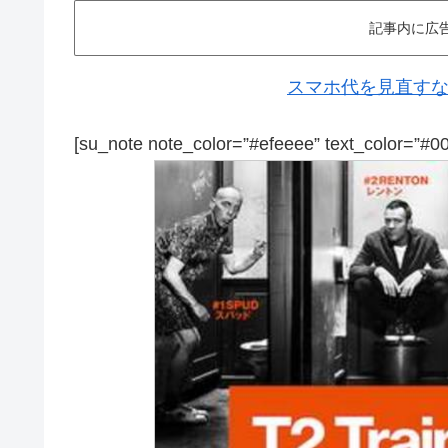
記事内に広
スマホ代を見直すなら
[su_note note_color=”#efeeee” text_color=”#0