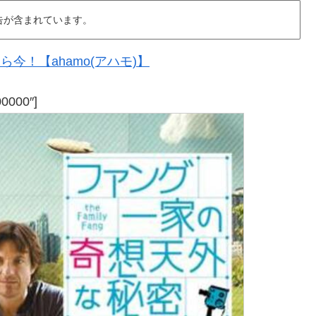
告が含まれています。
今！【ahamo(アハモ)】
00000″]