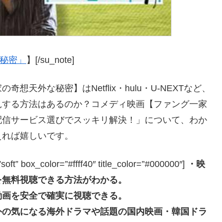
な秘密」
】[/su_note]
天外な秘密】はNetflix・hulu・U-NEXTなど、
見する方法はあるのか？コメディ映画【ファング一家
配信サービス選びでスッキリ解決！」について、わか
えれば嬉しいです。
box_color=”#ffff40″ title_color=”#000000″]
・映
を無料視聴できる方法がわかる。
動画を安全で確実に視聴できる。
外の気になる海外ドラマや話題の国内映画・韓国ドラ