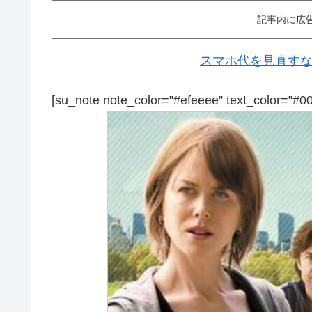
記事内に広
スマホ代を見直すなら
[su_note note_color=”#efeeee” text_color=”#0