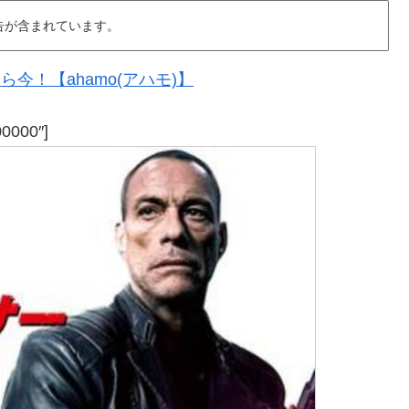
告が含まれています。
今！【ahamo(アハモ)】
00000″]