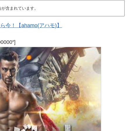
告が含まれています。
今！【ahamo(アハモ)】
00000″]