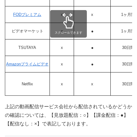
FODプレミアム
x
x
1ヶ月間
ビデオマーケット
x
●
1ヶ月間
スクロールできます
TSUTAYA
x
●
30日間
Amazonプライムビデオ
x
●
30日間
Netflix
x
x
30日間
上記の動画配信サービス会社から配信されているかどうか
の確認については、【見放題配信：○】【課金配信：●】
【配信なし：×】で表記しております。