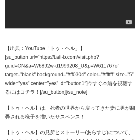
【出典：YouTube「トゥ・ヘル」】
[su_button url=”https://t.afi-b.com/visit.php?
guid=ON&a=W6892w-d1999208_U&p=W611767o”
target=”blank” background=”#ff0304″ color=”#ffffff” size=”5″
wide=”yes” center=”yes” id=”button1″]今すぐ本編を視聴す
るにはコチラ！[/su_button][/su_note]
【トゥ・ヘル】は、死者の世界から戻ってきた妻に男が翻
弄される様子を描いたサスペンス！
【トゥ・ヘル】の見所とストーリー(あらすじ)について、