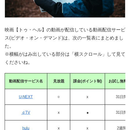
映画【トゥ・ヘル】の動画が配信している動画配信サービ
ス(ビデオ・オン・デマンド)は、次の一覧表にまとめまし
た。
※横幅がはみ出している部分は「横スクロール」して見て
くださいね。
動画配信サービス名
見放題
課金(ポイント制)
お試し無料
U-NEXT
○
x
31日間
ｄTV
x
●
31日間
hulu
x
x
2週間