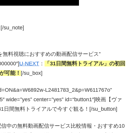
u_note]
ッシュ】を無料視聴におすすめの動画配信サービス”
#000000″]
U-NEXT
：
「31日間無料トライアル」の初回
聴が可能！
[/su_box]
php?guid=ON&a=W6892w-L2481783_2&p=W611767o”
=”5″ wide=”yes” center=”yes” id=“button1″]映画【ヴァ
日間無料トライアルで今すぐ観る！[/su_button]
信中の無料動画配信サービス比較情報・おすすめ10