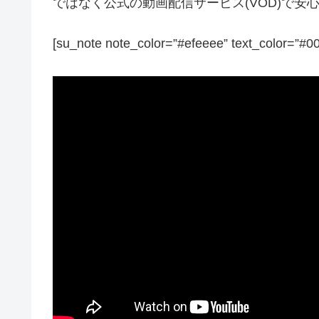
ではなく公式の動画配信サービス(VOD)で
[su_note note_color=”#efeeee” text_color=”#0