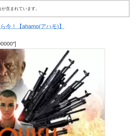
告が含まれています。
今！【ahamo(アハモ)】
00000″]