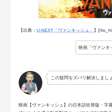
【出典：
U-NEXT「ヴァンキッシュ」
】[/su_no
映画「ヴァンキ
この疑問をズバリ解決しまし
映画【ヴァンキッシュ】の日本語吹替版・字幕版も含め