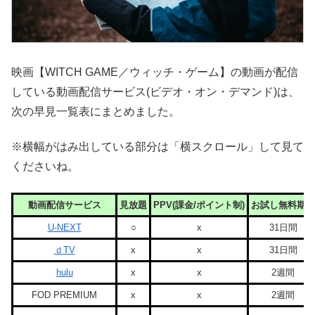
映画【WITCH GAME／ウィッチ・ゲーム】の動画が配信
している動画配信サービス(ビデオ・オン・デマンド)は、
次の早見一覧表にまとめました。
※横幅がはみ出している部分は「横スクロール」して見て
くださいね。
動画配信サービス
見放題
PPV(課金/ポイント制)
お試し無料期間
U-NEXT
○
x
31日間
ｄTV
x
x
31日間
hulu
x
x
2週間
FOD PREMIUM
x
x
2週間