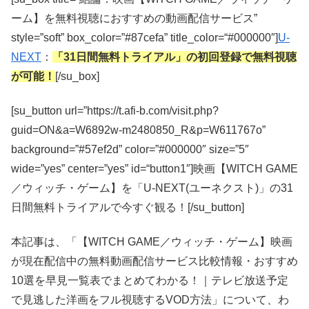
ーム】を無料視聴におすすめの動画配信サービス”
style=”soft” box_color=”#87cefa” title_color=“#000000″]
U-
NEXT
：
「31日間無料トライアル」の初回登録で無料視聴
が可能！
[/su_box]
[su_button url=”https://t.afi-b.com/visit.php?
guid=ON&a=W6892w-m2480850_R&p=W611767o”
background=”#57ef2d” color=”#000000″ size=”5″
wide=”yes” center=”yes” id=“button1″]映画【WITCH GAME
／ウィッチ・ゲーム】を「U-NEXT(ユーネクスト)」の31
日間無料トライアルで今すぐ観る！[/su_button]
本記事は、「【WITCH GAME／ウィッチ・ゲーム】映画
が現在配信中の無料動画配信サービス比較情報・おすすめ
10選を早見一覧表でまとめてわかる！｜テレビ放送予定
で見逃した洋画をフル視聴するVOD方法」について、わ