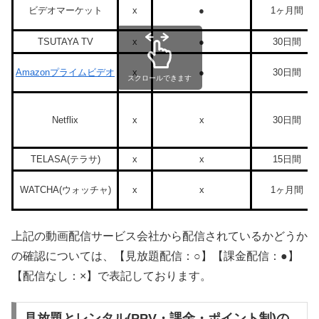
ビデオマーケット
x
●
1ヶ月間
TSUTAYA TV
x
●
30日間
Amazonプライムビデオ
x
●
30日間
スクロールできます
Netflix
x
x
30日間
TELASA(テラサ)
x
x
15日間
WATCHA(ウォッチャ)
x
x
1ヶ月間
上記の動画配信サービス会社から配信されているかどうか
の確認については、【見放題配信：○】【課金配信：●】
【配信なし：×】で表記しております。
見放題とレンタル(PPV・課金・ポイント制)の