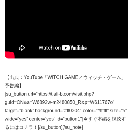
【出典：YouTube「WITCH GAME／ウィッチ・ゲーム」
予告編】
[su_button url=”https://t.afi-b.com/visit.php?
guid=ON&a=W6892w-m2480850_R&p=W611767o”
target=”blank” background=”#ff0304″ color=”#ffffff” size=”5″
wide=”yes” center=”yes” id=”button1″]今すぐ本編を視聴す
るにはコチラ！[/su_button][/su_note]