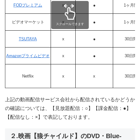
FODプレミアム
x
●
1ヶ月間
ビデオマーケット
x
●
1ヶ月間
スクロールできます
TSUTAYA
x
●
30日間
Amazonプライムビデオ
x
●
30日間
Netflix
x
x
30日間
上記の動画配信サービス会社から配信されているかどうか
の確認については、【見放題配信：○】【課金配信：●】
【配信なし：×】で表記しております。
２.映画【狼チャイルド】のDVD・Blue-