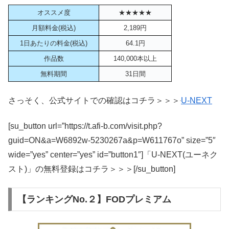
オススメ度
★★★★★
月額料金(税込)
2,189円
1日あたりの料金(税込)
64.1円
作品数
140,000本以上
無料期間
31日間
さっそく、公式サイトでの確認はコチラ＞＞＞
U-NEXT
[su_button url=”https://t.afi-b.com/visit.php?
guid=ON&a=W6892w-5230267a&p=W611767o” size=”5″
wide=”yes” center=”yes” id=”button1″]「U-NEXT(ユーネク
スト)」の無料登録はコチラ＞＞＞[/su_button]
【ランキングNo.２】FODプレミアム