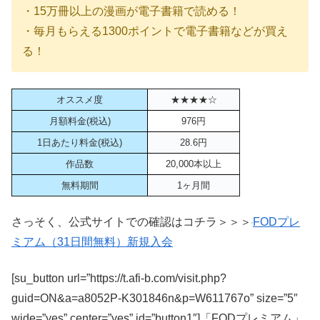
・15万冊以上の漫画が電子書籍で読める！
・毎月もらえる1300ポイントで電子書籍などが買え
る！
オススメ度
★★★★☆
月額料金(税込)
976円
1日あたり料金(税込)
28.6円
作品数
20,000本以上
無料期間
1ヶ月間
さっそく、公式サイトでの確認はコチラ＞＞＞
FODプレ
ミアム（31日間無料）新規入会
[su_button url=”https://t.afi-b.com/visit.php?
guid=ON&a=a8052P-K301846n&p=W611767o” size=”5″
wide=”yes” center=”yes” id=”button1″]「FODプレミアム」