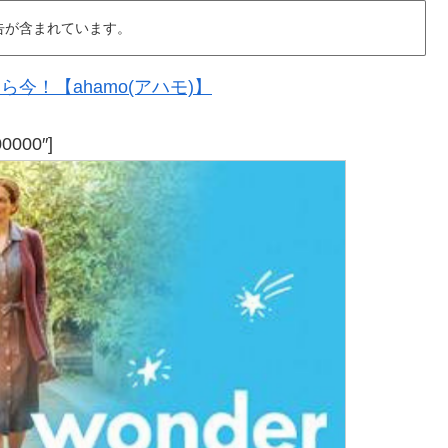
告が含まれています。
今！【ahamo(アハモ)】
00000″]