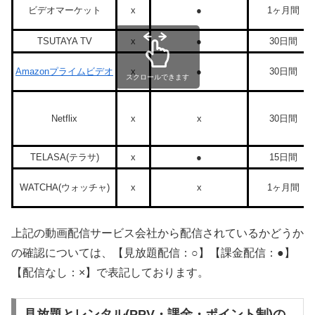
ビデオマーケット
x
●
1ヶ月間
TSUTAYA TV
x
●
30日間
Amazonプライムビデオ
x
●
30日間
スクロールできます
Netflix
x
x
30日間
TELASA(テラサ)
x
●
15日間
WATCHA(ウォッチャ)
x
x
1ヶ月間
上記の動画配信サービス会社から配信されているかどうか
の確認については、【見放題配信：○】【課金配信：●】
【配信なし：×】で表記しております。
見放題とレンタル(PPV・課金・ポイント制)の