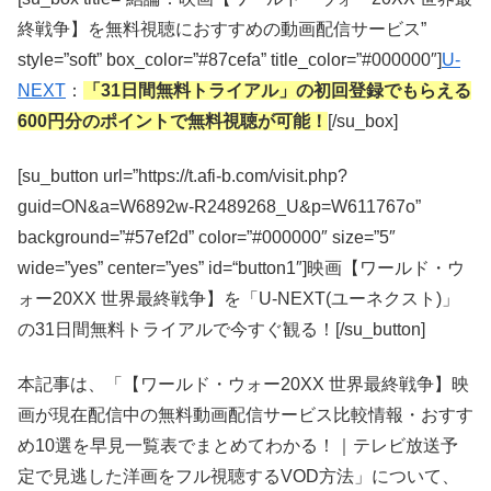
終戦争】を無料視聴におすすめの動画配信サービス”
style=”soft” box_color=”#87cefa” title_color=”#000000″]
U-
NEXT
：
「31日間無料トライアル」の初回登録でもらえる
600円分のポイントで無料視聴が可能！
[/su_box]
[su_button url=”https://t.afi-b.com/visit.php?
guid=ON&a=W6892w-R2489268_U&p=W611767o”
background=”#57ef2d” color=”#000000″ size=”5″
wide=”yes” center=”yes” id=“button1″]映画【ワールド・ウ
ォー20XX 世界最終戦争】を「U-NEXT(ユーネクスト)」
の31日間無料トライアルで今すぐ観る！[/su_button]
本記事は、「【ワールド・ウォー20XX 世界最終戦争】映
画が現在配信中の無料動画配信サービス比較情報・おすす
め10選を早見一覧表でまとめてわかる！｜テレビ放送予
定で見逃した洋画をフル視聴するVOD方法」について、