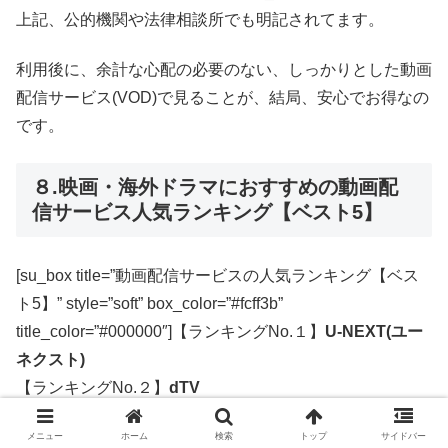
上記、公的機関や法律相談所でも明記されてます。
利用後に、余計な心配の必要のない、しっかりとした動画
配信サービス(VOD)で見ることが、結局、安心でお得なの
です。
８.映画・海外ドラマにおすすめの動画配
信サービス人気ランキング【ベスト5】
[su_box title=”動画配信サービスの人気ランキング【ベス
ト5】” style=”soft” box_color=”#fcff3b”
title_color=”#000000″]【ランキングNo.１】
U-NEXT(ユー
ネクスト)
【ランキングNo.２】
dTV
【ランキングNo.３】
hulu
メニュー
ホーム
検索
トップ
サイドバー
【ランキングNo.４】
FOD PREMIUM