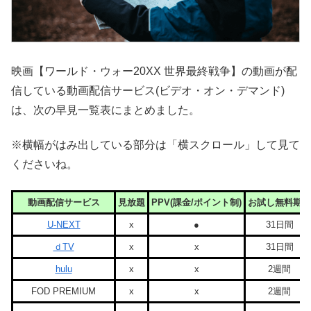
映画【ワールド・ウォー20XX 世界最終戦争】の動画が配
信している動画配信サービス(ビデオ・オン・デマンド)
は、次の早見一覧表にまとめました。
※横幅がはみ出している部分は「横スクロール」して見て
くださいね。
動画配信サービス
見放題
PPV(課金/ポイント制)
お試し無料期間
U-NEXT
x
●
31日間
ｄTV
x
x
31日間
hulu
x
x
2週間
FOD PREMIUM
x
x
2週間