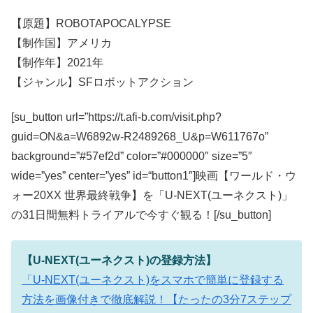
【原題】ROBOTAPOCALYPSE
【制作国】アメリカ
【制作年】2021年
【ジャンル】SFロボットアクション
[su_button url=”https://t.afi-b.com/visit.php?
guid=ON&a=W6892w-R2489268_U&p=W611767o”
background=”#57ef2d” color=”#000000″ size=”5″
wide=”yes” center=”yes” id=“button1″]映画【ワールド・ウ
ォー20XX 世界最終戦争】を「U-NEXT(ユーネクスト)」
の31日間無料トライアルで今すぐ観る！[/su_button]
【U-NEXT(ユーネクスト)の登録方法】
「U-NEXT(ユーネクスト)をスマホで簡単に登録する
方法を画像付きで徹底解説！【たったの3分7ステップ