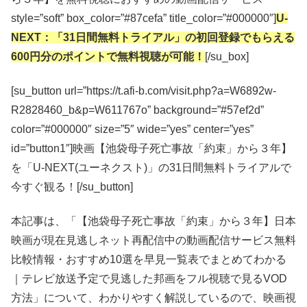
style=”soft” box_color=”#87cefa” title_color=”#000000″]
U-
NEXT：「31日間無料トライアル」の初回登録でもらえる
600円分のポイントで無料視聴が可能！
[/su_box]
[su_button url=”https://t.afi-b.com/visit.php?a=W6892w-
R2828460_b&p=W611767o” background=”#57ef2d”
color=”#000000″ size=”5″ wide=”yes” center=”yes”
id=”button1″]映画【池袋母子死亡事故「約束」から３年】
を「U-NEXT(ユーネクスト)」の31日間無料トライアルで
今すぐ観る！[/su_button]
本記事は、「【池袋母子死亡事故「約束」から３年】日本
映画が現在見逃しネット再配信中の動画配信サービス無料
比較情報・おすすめ10選を早見一覧表でまとめてわかる
｜テレビ放送予定で見逃した邦画をフル視聴で見るVOD
方法」について、わかりやすく解説しているので、映画視