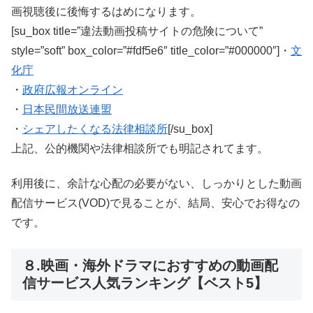
画視聴後に後悔するはめになります。
[su_box title=”違法動画投稿サイトの危険について”
style=”soft” box_color=”#fdf5e6″ title_color=”#000000″]・
文
化庁
・
政府広報オンライン
・
日本民間放送連盟
・
シェアしたくなる法律相談所
[/su_box]
上記、公的機関や法律相談所でも明記されてます。
利用後に、余計な心配の必要がない、しっかりとした動画
配信サービス(VOD)で見ることが、結局、安心でお得なの
です。
８.映画・海外ドラマにおすすめの動画配
信サービス人気ランキング【ベスト5】