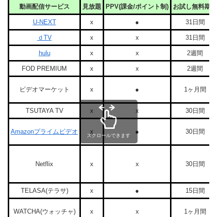
動画配信サービス
見放題
PPV(課金/ポイント制)
お試し無料期間
U-NEXT
x
●
31日間
ｄTV
x
x
31日間
hulu
x
x
2週間
FOD PREMIUM
x
x
2週間
ビデオマーケット
x
●
1ヶ月間
TSUTAYA TV
x
x
30日間
Amazonプライムビデオ
x
●
30日間
スクロールできます
Netflix
x
x
30日間
TELASA(テラサ)
x
●
15日間
WATCHA(ウォッチャ)
x
x
1ヶ月間