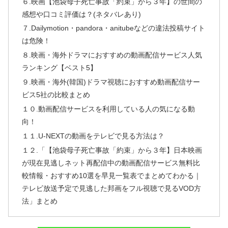
６.映画【池袋母子死亡事故「約束」から３年】の世間の
感想や口コミ評価は？(ネタバレあり)
７.Dailymotion・pandora・anitubeなどの違法投稿サイト
は危険！
８.映画・海外ドラマにおすすめの動画配信サービス人気
ランキング【ベスト5】
９.映画・海外(韓国)ドラマ視聴におすすめ動画配信サー
ビス5社の比較まとめ
１０.動画配信サービスを利用している人の気になる動
向！
１１.U-NEXTの動画をテレビで見る方法は？
１２.「【池袋母子死亡事故「約束」から３年】日本映画
が現在見逃しネット再配信中の動画配信サービス無料比
較情報・おすすめ10選を早見一覧表でまとめてわかる｜
テレビ放送予定で見逃した邦画をフル視聴で見るVOD方
法」まとめ