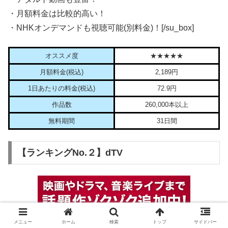
・月額料金は比較的高い！
・NHKオンデマンドも視聴可能(別料金)！[/su_box]
オススメ度
★★★★★
月額料金(税込)
2,189円
1日あたりの料金(税込)
72.9円
作品数
260,000本以上
無料期間
31日間
【ランキングNo.２】dTV
メニュー
ホーム
検索
トップ
サイドバー