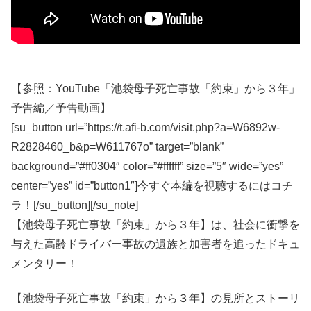
【参照：YouTube「池袋母子死亡事故「約束」から３年」
予告編／予告動画】
[su_button url=”https://t.afi-b.com/visit.php?a=W6892w-
R2828460_b&p=W611767o” target=”blank”
background=”#ff0304″ color=”#ffffff” size=”5″ wide=”yes”
center=”yes” id=”button1″]今すぐ本編を視聴するにはコチ
ラ！[/su_button][/su_note]
【池袋母子死亡事故「約束」から３年】は、社会に衝撃を
与えた高齢ドライバー事故の遺族と加害者を追ったドキュ
メンタリー！
【池袋母子死亡事故「約束」から３年】の見所とストーリ