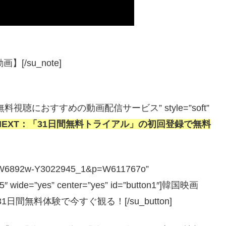
[/su_note]
を無料視聴におすすめの動画配信サービス” style=”soft”
-NEXT：「31日間無料トライアル」の初回登録で無料
hp?a=W6892w-Y3022945_1&p=W611767o”
”5″ wide=”yes” center=”yes” id=”button1″]韓国映画
日間無料体験で今すぐ観る！[/su_button]