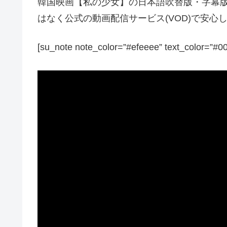
韓国映画【私の少女】の日本語吹替版・字幕版も含めて
はなく公式の動画配信サービス(VOD)で安
[su_note note_color=”#efeeee” text_color=”#0