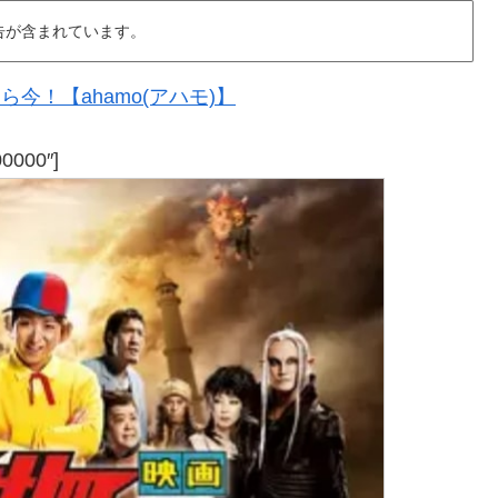
告が含まれています。
今！【ahamo(アハモ)】
00000″]