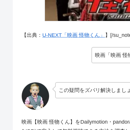
【出典：
U-NEXT「映画 怪物くん」
】[/su_not
映画「映画 
この疑問をズバリ解決しまし
映画【映画 怪物くん】をDailymotion・p