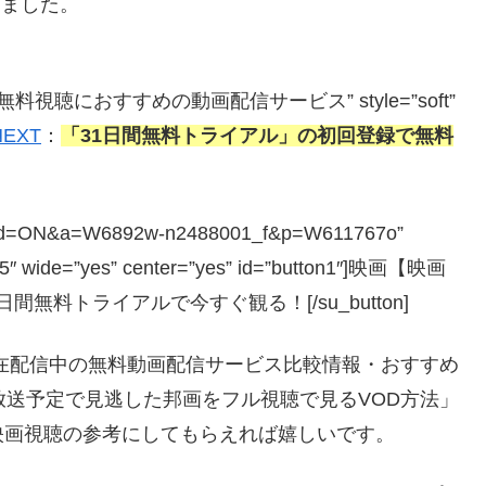
しました。
を無料視聴におすすめの動画配信サービス” style=”soft”
NEXT
：
「31日間無料トライアル」の初回登録で無料
php?guid=ON&a=W6892w-n2488001_f&p=W611767o”
=”5″ wide=”yes” center=”yes” id=”button1″]映画【映画
間無料トライアルで今すぐ観る！[/su_button]
在配信中の無料動画配信サービス比較情報・おすすめ
放送予定で見逃した邦画をフル視聴で見るVOD方法」
映画視聴の参考にしてもらえれば嬉しいです。