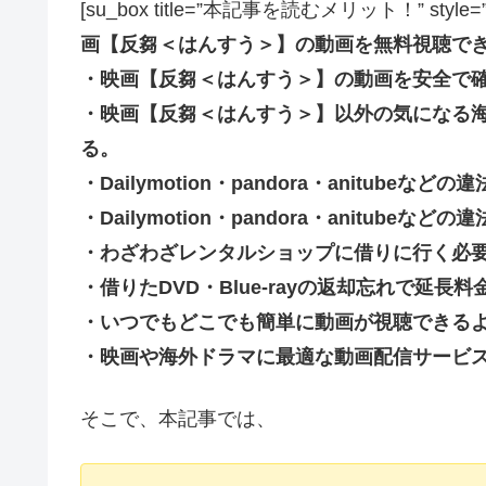
[su_box title=”本記事を読むメリット！” style=”soft” 
画【反芻＜はんすう＞】の動画を無料視聴で
・映画【反芻＜はんすう＞】の動画を安全で
・映画【反芻＜はんすう＞】以外の気になる
る。
・Dailymotion・pandora・anitub
・Dailymotion・pandora・anitu
・わざわざレンタルショップに借りに行く必
・借りたDVD・Blue-rayの返却忘れで延
・いつでもどこでも簡単に動画が視聴できる
・映画や海外ドラマに最適な動画配信サービ
そこで、本記事では、