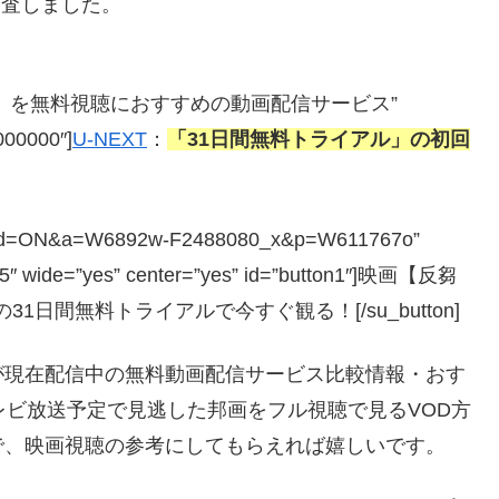
調査しました。
んすう＞】を無料視聴におすすめの動画配信サービス”
#000000″]
U-NEXT
：
「31日間無料トライアル」の初回
php?guid=ON&a=W6892w-F2488080_x&p=W611767o”
=”5″ wide=”yes” center=”yes” id=”button1″]映画【反芻
1日間無料トライアルで今すぐ観る！[/su_button]
が現在配信中の無料動画配信サービス比較情報・おす
レビ放送予定で見逃した邦画をフル視聴で見るVOD方
で、映画視聴の参考にしてもらえれば嬉しいです。