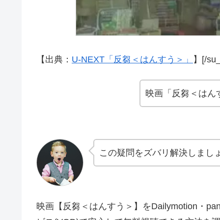
【出典：
U-NEXT「反芻＜はんすう＞」
】[/su_
映画「反芻＜はん
この疑問をズバリ解決しまし
映画【反芻＜はんすう＞】をDailymotion・