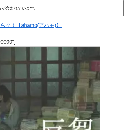
告が含まれています。
今！【ahamo(アハモ)】
00000″]