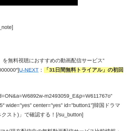
ote]
理ある愛】を無料視聴におすすめの動画配信サービス”
#000000″]
U-NEXT
：
「31日間無料トライアル」の初回
.php?guid=ON&a=W6892w-m2493059_E&p=W611767o”
=”5″ wide=”yes” center=”yes” id=”button1”]韓国ドラマ
ト)」で確認する！[/su_button]