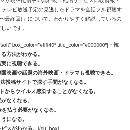
ドラマが現在配信中の無料動画配信サービス比較情報・
｜テレビ放送予定の見逃したドラマを全話フル視聴す
話〜最終回)」について、わかりやすく解説しているの
嬉しいです。
box_color=”#ffff40″ title_color=”#000000″]
・韓
きる方法がわかる。
確実に視聴できる。
韓国映画や話題の海外映画・ドラマも視聴できる。
beなどの違法投稿サイトで探す手間がなくなる。
投稿サイトからウイルス感染することがなくなる。
要がなくなる。
長料金を払う必要がなくなる。
ようになる。
ービスがわかる。
[/su_box]