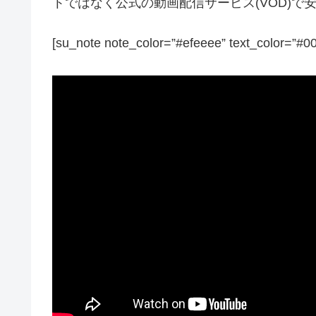
トではなく公式の動画配信サービス(VOD)
[su_note note_color=”#efeeee” text_color=”#0