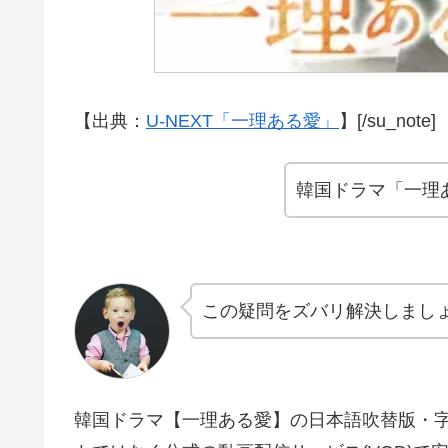
【出典：
U-NEXT「一理ある愛」
】[/su_note]
韓国ドラマ「一理
この疑問をズバリ解決しまし
韓国ドラマ【一理ある愛】の日本語吹替版・字幕版も含