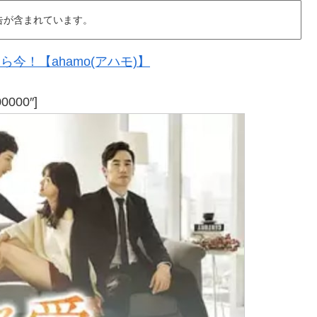
告が含まれています。
今！【ahamo(アハモ)】
00000″]