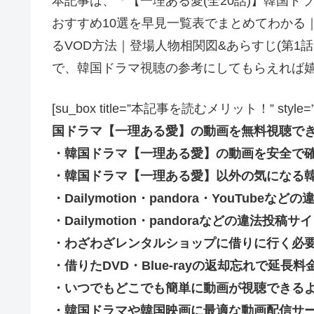
本記事は、「【一理ある愛(全20話)】韓国
おすすめ10選を早見一覧表でまとめてわかる
るVOD方法｜登場人物相関図&あらすじ(第1
で、韓国ドラマ視聴の参考にしてもらえれば
[su_box title=”本記事を読むメリット！” style=”soft” 
国ドラマ【一理ある愛】の動画を無料視聴で
・韓国ドラマ【一理ある愛】の動画を安全で
・韓国ドラマ【一理ある愛】以外の気になる
・Dailymotion・pandora・YouTu
・Dailymotion・pandoraなどの違法
・わざわざレンタルショップに借りに行く必
・借りたDVD・Blue-rayの返却忘れで延
・いつでもどこでも簡単に動画が視聴できる
・韓国ドラマや韓国映画に最適な動画配信サ