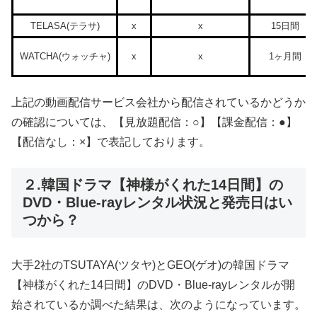
TELASA(テラサ)
x
x
15日間
WATCHA(ウォッチャ)
x
x
1ヶ月間
上記の動画配信サービス会社から配信されているかどうか
の確認については、【見放題配信：○】【課金配信：●】
【配信なし：×】で表記しております。
２.韓国ドラマ【神様がくれた14日間】の
DVD・Blue-rayレンタル状況と発売日はい
つから？
大手2社のTSUTAYA(ツタヤ)とGEO(ゲオ)の韓国ドラマ
【神様がくれた14日間】のDVD・Blue-rayレンタルが開
始されているか調べた結果は、次のようになっています。