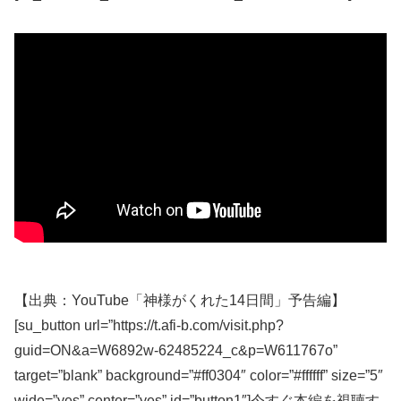
【出典：YouTube「神様がくれた14日間」予告編】
[su_button url=”https://t.afi-b.com/visit.php?
guid=ON&a=W6892w-62485224_c&p=W611767o”
target=”blank” background=”#ff0304″ color=”#ffffff” size=”5″
wide=”yes” center=”yes” id=”button1″]今すぐ本編を視聴す