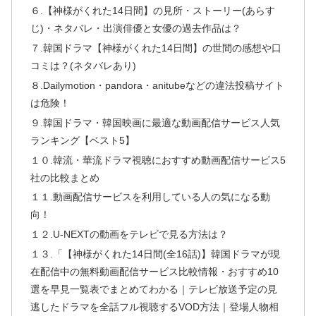
６.【神様がくれた14日間】の見所・ストーリー(あらす
じ)・ネタバレ・出演俳優と女優の過去作品は？
７.韓国ドラマ【神様がくれた14日間】の世間の感想や口
コミは？(ネタバレあり)
８.Dailymotion・pandora・anitubeなどの違法投稿サイト
は危険！
９.韓国ドラマ・韓国映画に最適な動画配信サービス人気
ランキング【ベスト5】
１０.韓流・華流ドラマ視聴におすすめ動画配信サービス5
社の比較まとめ
１１.動画配信サービスを利用している人の気になる動
向！
１２.U-NEXTの動画をテレビで見る方法は？
１３.「【神様がくれた14日間(全16話)】韓国ドラマが現
在配信中の無料動画配信サービス比較情報・おすすめ10
選を早見一覧表でまとめてわかる｜テレビ放送予定の見
逃したドラマを全話フル視聴するVOD方法｜登場人物相