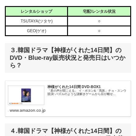
レンタルショップ
宅配/レンタル状況
TSUTAYA(ツタヤ)
○
GEO(ゲオ)
○
３.韓国ドラマ【神様がくれた14日間】の
DVD・Blue-ray販売状況と発売日はいつか
ら？
神様がくれた14日間 DVD-BOX1
「君の声が聞こえる」 イ・ボヨン&「馬医」チョ・スンウ
競演! パズルのような謎解きゲームから目が離せ...
www.amazon.co.jp
４.韓国ドラマ【神様がくれた14日間】の