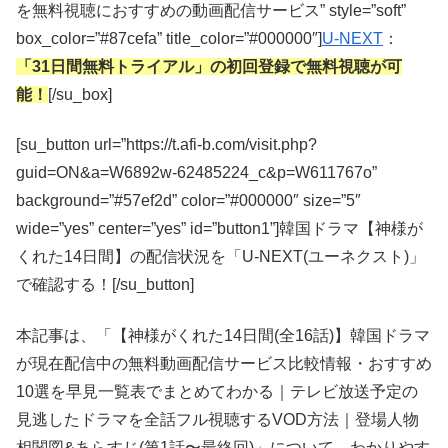
を無料視聴におすすめの動画配信サービス” style=”soft”
box_color=”#87cefa” title_color=”#000000″]
U-NEXT
：
「31日間無料トライアル」の初回登録で無料視聴が可
能！
[/su_box]
[su_button url=”https://t.afi-b.com/visit.php?
guid=ON&a=W6892w-62485224_c&p=W611767o”
background=”#57ef2d” color=”#000000″ size=”5″
wide=”yes” center=”yes” id=”button1”]韓国ドラマ【神様が
くれた14日間】の配信状況を「U-NEXT(ユーネクスト)」
で確認する！[/su_button]
本記事は、「【神様がくれた14日間(全16話)】韓国ドラマ
が現在配信中の無料動画配信サービス比較情報・おすすめ
10選を早見一覧表でまとめてわかる｜テレビ放送予定の
見逃したドラマを全話フル視聴するVOD方法｜登場人物
相関図&あらすじ(第1話〜最終回)」について、わかりやす