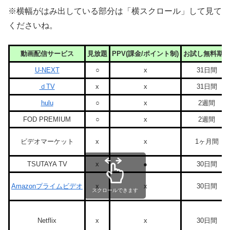
※横幅がはみ出している部分は「横スクロール」して見て
くださいね。
動画配信サービス
見放題
PPV(課金/ポイント制)
お試し無料期間
U-NEXT
○
x
31日間
ｄTV
x
x
31日間
hulu
○
x
2週間
FOD PREMIUM
○
x
2週間
ビデオマーケット
x
x
1ヶ月間
TSUTAYA TV
x
●
30日間
Amazonプライムビデオ
x
x
30日間
スクロールできます
Netflix
x
x
30日間