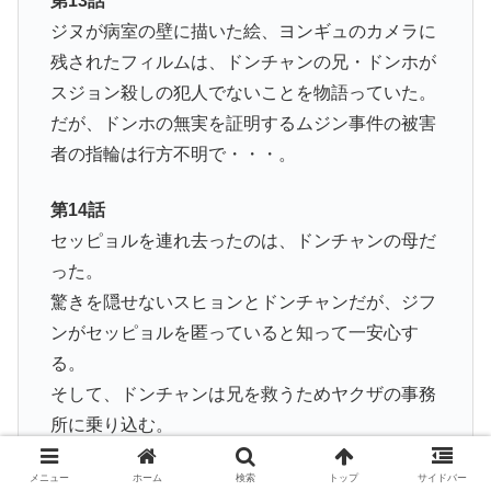
第13話
ジヌが病室の壁に描いた絵、ヨンギュのカメラに
残されたフィルムは、ドンチャンの兄・ドンホが
スジョン殺しの犯人でないことを物語っていた。
だが、ドンホの無実を証明するムジン事件の被害
者の指輪は行方不明で・・・。
第14話
セッピョルを連れ去ったのは、ドンチャンの母だ
った。
驚きを隠せないスヒョンとドンチャンだが、ジフ
ンがセッピョルを匿っていると知って一安心す
る。
そして、ドンチャンは兄を救うためヤクザの事務
所に乗り込む。
第15話
メニュー
ホーム
検索
トップ
サイドバー