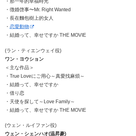
・那一年的幸福時光
・徴婚啓事〜Mr. Right Wanted
・長在麵包樹上的女人
・
恋愛動物
・結婚って、幸せですか THE MOVIE
(ラン・ティエンウェイ役)
ワン・ヨウション
＜主な作品＞
・True Loveにご用心～真愛找麻煩～
・結婚って、幸せですか
・借り恋
・天使を探して～Love Family～
・結婚って、幸せですか THE MOVIE
(ウェン・ルイファン役)
ウェン・シェンハオ(温昇豪)