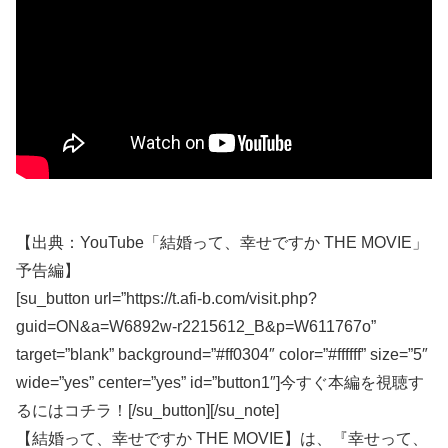
【出典：YouTube「結婚って、幸せですか THE MOVIE」
予告編】
[su_button url=”https://t.afi-b.com/visit.php?
guid=ON&a=W6892w-r2215612_B&p=W611767o”
target=”blank” background=”#ff0304″ color=”#ffffff” size=”5″
wide=”yes” center=”yes” id=”button1″]今すぐ本編を視聴す
るにはコチラ！[/su_button][/su_note]
【結婚って、幸せですか THE MOVIE】は、『幸せって、