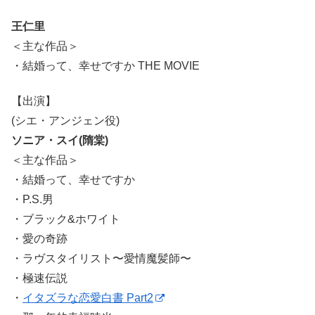
王仁里
＜主な作品＞
・結婚って、幸せですか THE MOVIE
【出演】
(シエ・アンジェン役)
ソニア・スイ(隋棠)
＜主な作品＞
・結婚って、幸せですか
・P.S.男
・ブラック&ホワイト
・愛の奇跡
・ラヴスタイリスト〜愛情魔髪師〜
・極速伝説
・
イタズラな恋愛白書 Part2