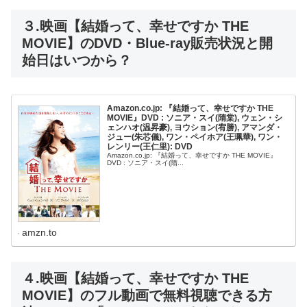
３.映画【結婚って、幸せですか THE
MOVIE】のDVD・Blue-ray販売状況と開
始日はいつから？
Amazon.co.jp: 『結婚って、幸せですか THE
MOVIE』DVD : ソニア・スイ(隋棠), ウェン・シ
ェンハオ(温昇豪), ヨウション(宥勝), アマンダ・
ジュー(朱芯儀), ワン・ペイホア(王珮華), ワン・
レンリー(王仁里): DVD
Amazon.co.jp: 『結婚って、幸せですか THE MOVIE』
DVD : ソニア・スイ(隋...
amzn.to
４.映画【結婚って、幸せですか THE
MOVIE】のフル動画で無料視聴できる方