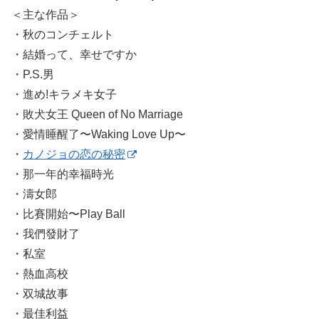
＜主な作品＞
・秋のコンチェルト
・結婚って、幸せですか
・P.S.男
・進め!キラメキ女子
・敗犬女王 Queen of No Marriage
・愛情睡醒了〜Waking Love Up〜
・
カノジョの恋の秘密
・那一年的幸福時光
・濤女郎
・比賽開始〜Play Ball
・我們發財了
・私室
・熱血高校
・双城故事
・最佳利益