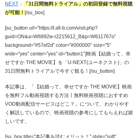
NEXT
：
「31日間無料トライアル」の初回登録で無料視聴
が可能！
[/su_box]
[su_button url=”https://t.afi-b.com/visit.php?
guid=ON&a=W6892w-r2215612_B&p=W611767o”
background=”#57ef2d” color=”#000000″ size=”5″
wide=”yes” center=”yes” id=“button1″]映画【結婚って、幸
せですか THE MOVIE】を「U-NEXT(ユーネクスト)」の
31日間無料トライアルで今すぐ観る！[/su_button]
本記事は、「【結婚って、幸せですか THE MOVIE】映画
を無料フル動画視聴する方法丨無料映画視聴におすすめ
VOD動画配信サービスはどこ？」について、わかりやす
く解説しているので、映画視聴の参考にしてもらえれば嬉
しいです。
[su_box title=”本記事を読むメリット！” style=”soft”