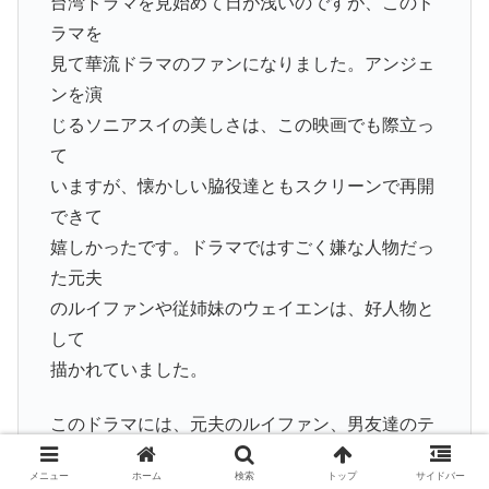
台湾ドラマを見始めて日が浅いのですが、このド
ラマを
見て華流ドラマのファンになりました。アンジェ
ンを演
じるソニアスイの美しさは、この映画でも際立っ
て
いますが、懐かしい脇役達ともスクリーンで再開
できて
嬉しかったです。ドラマではすごく嫌な人物だっ
た元夫
のルイファンや従姉妹のウェイエンは、好人物と
して
描かれていました。
このドラマには、元夫のルイファン、男友達のテ
ィエン
メニュー
ホーム
検索
トップ
サイドバー
ウェイ義理の弟だったカンダーの3人の男性が登