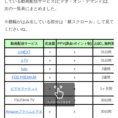
している動画配信サービス(ビデオ・オン・デマンド)は、
次の一覧表にまとめました。
※横幅がはみ出している部分は「横スクロール」して見て
くださいね。
動画配信サービス
見放題
PPV(課金/ポイント制)
お試し無料期間
U-NEXT
○
x
31日間
ｄTV
x
x
31日間
hulu
x
x
2週間
FOD PREMIUM
x
x
2週間
ビデオマーケット
x
●
1ヶ月間
TSUTAYA TV
x
x
30日間
スクロールできます
Amazonプライムビデオ
x
x
30日間