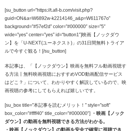
[su_button url=”https://t.afi-b.com/visit.php?
guid=ON&a=W6892w-k2214146_a&p=W611767o”
background=”#57ef2d” color=”#000000″ size=”5″
wide=”yes” center=”yes” id=“button1″]映画【ノックダウ
ン】を「U-NEXT(ユーネクスト)」の31日間無料トライア
ルで今すぐ観る！[/su_button]
本記事は、「【ノックダウン】映画を無料フル動画視聴す
る方法丨無料映画視聴におすすめVOD動画配信サービス
はどこ？」について、わかりやすく解説しているので、映
画視聴の参考にしてもらえれば嬉しいです。
[su_box title=”本記事を読むメリット！” style=”soft”
box_color=”#ffff40″ title_color=”#000000″]
・映画【ノック
ダウン】の動画を無料視聴できる方法がわかる。
・映画【ノックダウン】の動画を安全で確実に視聴でき