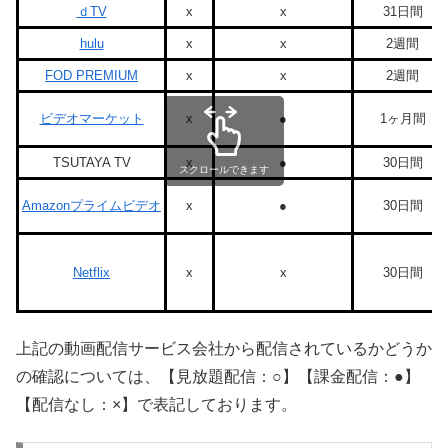
ｄTV
x
x
31日間
hulu
x
x
2週間
FOD PREMIUM
x
x
2週間
ビデオマーケット
x
●
1ヶ月間
TSUTAYA TV
x
●
30日間
スクロールできます
Amazonプライムビデオ
x
●
30日間
Netflix
x
x
30日間
上記の動画配信サービス会社から配信されているかどうか
の確認については、【見放題配信：○】【課金配信：●】
【配信なし：×】で表記しております。