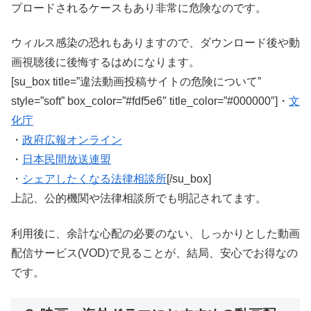
プロードされるケースもあり非常に危険なのです。
ウィルス感染の恐れもありますので、ダウンロード後や動
画視聴後に後悔するはめになります。
[su_box title=”違法動画投稿サイトの危険について”
style=”soft” box_color=”#fdf5e6″ title_color=”#000000″]・
文
化庁
・
政府広報オンライン
・
日本民間放送連盟
・
シェアしたくなる法律相談所
[/su_box]
上記、公的機関や法律相談所でも明記されてます。
利用後に、余計な心配の必要のない、しっかりとした動画
配信サービス(VOD)で見ることが、結局、安心でお得なの
です。