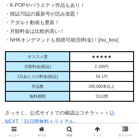
・K-POPやバラエティ作品もあり！
・雑誌70誌の最新号が読み放題！
・アダルト動画も豊富！
・月額料金は比較的高い！
・NHKオンデマンドも視聴可能(別料金)！[/su_box]
オススメ度
★★★★★
月額料金(税込)
2,189円
1日あたりの料金(税込)
64.1円
作品数
200,000本以上
無料期間
31日間
さっそく、公式サイトでの確認はコチラ＞＞＞
U-
NEXT「31日間無料トライアル」
メニュー
ホーム
検索
トップ
サイドバー
[su_button url=”https://t.afi-b.com/visit.php?