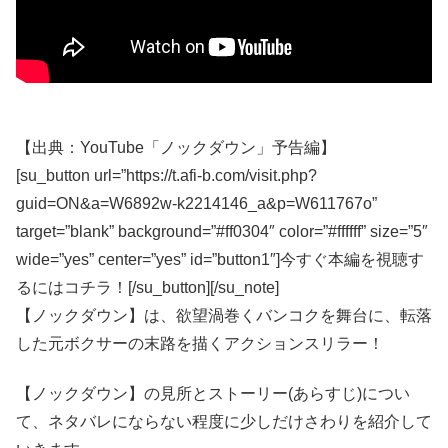
【出典：YouTube「ノックダウン」予告編】
[su_button url=”https://t.afi-b.com/visit.php?
guid=ON&a=W6892w-k2214146_a&p=W611767o”
target=”blank” background=”#ff0304″ color=”#ffffff” size=”5″
wide=”yes” center=”yes” id=”button1″]今すぐ本編を視聴す
るにはコチラ！[/su_button][/su_note]
【ノックダウン】は、欲望渦巻くバンコクを舞台に、転落
した元ボクサーの末路を描くアクションスリラー！
【ノックダウン】の見所とストーリー(あらすじ)につい
て、ネタバレにならない程度に少しだけさわりを紹介して