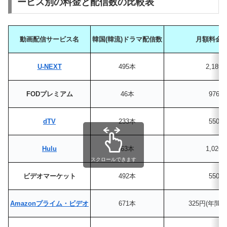
ービス別の料金と配信数の比較表
動画配信サービス名
韓国(韓流)ドラマ配信数
月額料金(
U-NEXT
495本
2,189
FODプレミアム
46本
976円
dTV
233本
550円
Hulu
63本
1,026
スクロールできます
ビデオマーケット
492本
550円
Amazonプライム・ビデオ
671本
325円(年間3,