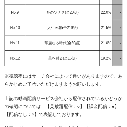
No.9
冬のソナタ(全20話)
22.0%
x
No.10
人生画報(全219話)
21.5%
x
No.11
華麗なる時代(全50話)
21.0%
x
No.12
星を射る(全16話)
19.2%
x
※視聴率にはサーチ会社によって違いがありますので、あ
らかじめご了承いただけますようお願いします。
上記の動画配信サービス会社から配信されているかどうか
の確認については、【見放題配信：○】【課金配信：●】
【配信なし：×】で表記しております。