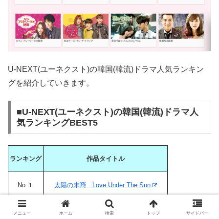
U-NEXT(ユーネクスト)の韓国(韓流)ドラマ人気ランキン
グを紹介していきます。
■U-NEXT(ユーネクスト)の韓国(韓流)ドラマ人
気ランキングBEST5
ランキング
作品タイトル
No.１
太陽の末裔 Love Under The Sun
No.２
花郎＜ファラン＞
メニュー
ホーム
検索
トップ
サイドバー