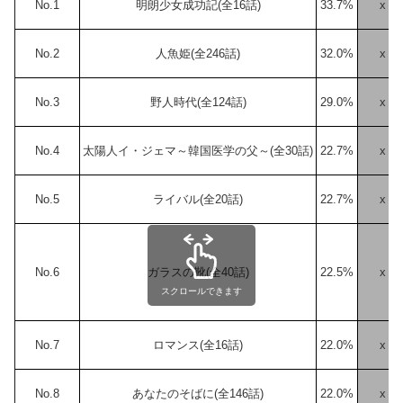
No.1
明朗少女成功記(全16話)
33.7%
x
No.2
人魚姫(全246話)
32.0%
x
No.3
野人時代(全124話)
29.0%
x
No.4
太陽人イ・ジェマ～韓国医学の父～(全30話)
22.7%
x
No.5
ライバル(全20話)
22.7%
x
No.6
ガラスの靴(全40話)
22.5%
x
スクロールできます
No.7
ロマンス(全16話)
22.0%
x
No.8
あなたのそばに(全146話)
22.0%
x