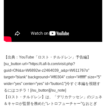
【出典：YouTube「ロスト・チルドレン」予告編】
[su_button url=”https://t.afi-b.com/visit.php?
guid=ON&a=W6892w-z2464039_a&p=W611767o”
target=”blank” background=”#ff0304″ color=”#ffffff” size=”5″
wide=”yes” center=”yes” id=”button1″]今すぐ本編を視聴す
るにはコチラ！[/su_button][/su_note]
【ロスト・チルドレン】は、「デリカテッセン」のジュネ
＆キャロが監督を務めた“レトロフューチャー”なおとぎ