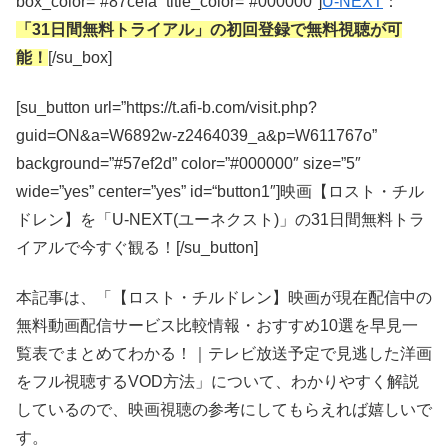
box_color=”#87cefa” title_color=”#000000″]
U-NEXT
：
「31日間無料トライアル」の初回登録で無料視聴が可
能！
[/su_box]
[su_button url=”https://t.afi-b.com/visit.php?
guid=ON&a=W6892w-z2464039_a&p=W611767o”
background=”#57ef2d” color=”#000000″ size=”5″
wide=”yes” center=”yes” id=“button1″]映画【ロスト・チル
ドレン】を「U-NEXT(ユーネクスト)」の31日間無料トラ
イアルで今すぐ観る！[/su_button]
本記事は、「【ロスト・チルドレン】映画が現在配信中の
無料動画配信サービス比較情報・おすすめ10選を早見一
覧表でまとめてわかる！｜テレビ放送予定で見逃した洋画
をフル視聴するVOD方法」について、わかりやすく解説
しているので、映画視聴の参考にしてもらえれば嬉しいで
す。