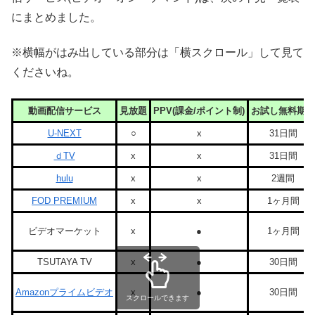
にまとめました。
※横幅がはみ出している部分は「横スクロール」して見て
くださいね。
動画配信サービス
見放題
PPV(課金/ポイント制)
お試し無料期間
U-NEXT
○
x
31日間
ｄTV
x
x
31日間
hulu
x
x
2週間
FOD PREMIUM
x
x
1ヶ月間
ビデオマーケット
x
●
1ヶ月間
TSUTAYA TV
x
●
30日間
Amazonプライムビデオ
x
●
30日間
スクロールできます