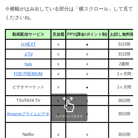
※横幅がはみ出している部分は「横スクロール」して見て
くださいね。
動画配信サービス
見放題
PPV(課金/ポイント制)
お試し無料期間
U-NEXT
x
●
31日間
ｄTV
x
x
31日間
hulu
x
x
2週間
FOD PREMIUM
x
x
1ヶ月間
ビデオマーケット
x
●
1ヶ月間
TSUTAYA TV
x
x
30日間
Amazonプライムビデオ
x
x
30日間
スクロールできます
Netflix
x
x
30日間