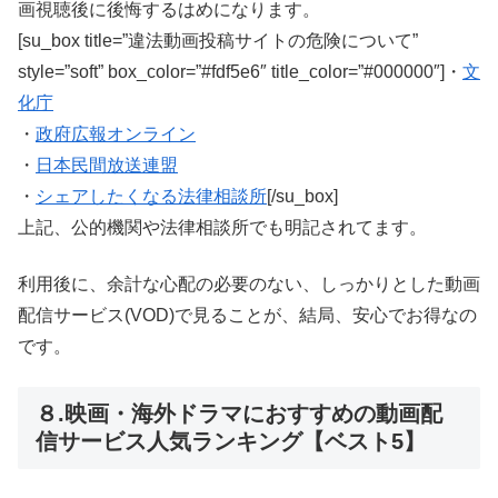
画視聴後に後悔するはめになります。
[su_box title=”違法動画投稿サイトの危険について”
style=”soft” box_color=”#fdf5e6″ title_color=”#000000″]・
文
化庁
・
政府広報オンライン
・
日本民間放送連盟
・
シェアしたくなる法律相談所
[/su_box]
上記、公的機関や法律相談所でも明記されてます。
利用後に、余計な心配の必要のない、しっかりとした動画
配信サービス(VOD)で見ることが、結局、安心でお得なの
です。
８.映画・海外ドラマにおすすめの動画配
信サービス人気ランキング【ベスト5】