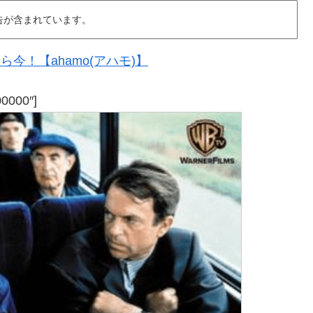
告が含まれています。
今！【ahamo(アハモ)】
00000″]