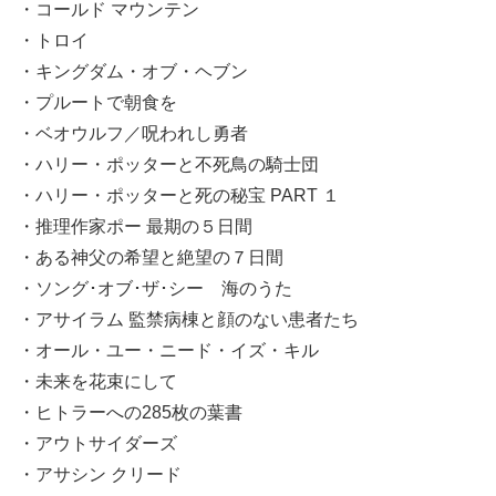
・コールド マウンテン
・トロイ
・キングダム・オブ・ヘブン
・プルートで朝食を
・ベオウルフ／呪われし勇者
・ハリー・ポッターと不死鳥の騎士団
・ハリー・ポッターと死の秘宝 PART １
・推理作家ポー 最期の５日間
・ある神父の希望と絶望の７日間
・ソング･オブ･ザ･シー 海のうた
・アサイラム 監禁病棟と顔のない患者たち
・オール・ユー・ニード・イズ・キル
・未来を花束にして
・ヒトラーへの285枚の葉書
・アウトサイダーズ
・アサシン クリード