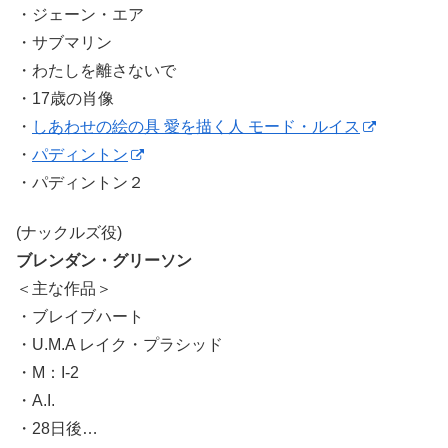
・ジェーン・エア
・サブマリン
・わたしを離さないで
・17歳の肖像
・
しあわせの絵の具 愛を描く人 モード・ルイス
・
パディントン
・パディントン２
(ナックルズ役)
ブレンダン・グリーソン
＜主な作品＞
・ブレイブハート
・U.M.A レイク・プラシッド
・M：I-2
・A.I.
・28日後…