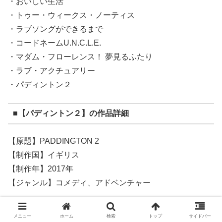
・おいしい生活
・トゥー・ウィークス・ノーティス
・ラブソングができるまで
・コードネームU.N.C.L.E.
・マダム・フローレンス！ 夢見るふたり
・ラブ・アクチュアリー
・パディントン２
■【パディントン２】の作品詳細
【原題】PADDINGTON 2
【制作国】イギリス
【制作年】2017年
【ジャンル】コメディ、アドベンチャー
[su_button url=”https://t.afi-b.com/visit.php?
メニュー
ホーム
検索
トップ
サイドバー
guid=ON&a=W6892w-z290896k&p=W611767o”