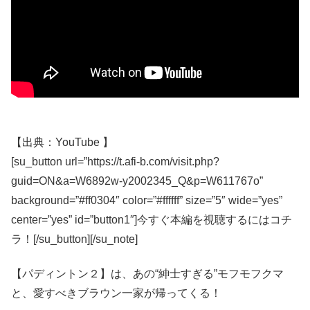
【出典：YouTube 】
[su_button url=”https://t.afi-b.com/visit.php?
guid=ON&a=W6892w-y2002345_Q&p=W611767o”
background=”#ff0304″ color=”#ffffff” size=”5″ wide=”yes”
center=”yes” id=”button1″]今すぐ本編を視聴するにはコチ
ラ！[/su_button][/su_note]
【パディントン２】は、あの“紳士すぎる”モフモフクマ
と、愛すべきブラウン一家が帰ってくる！