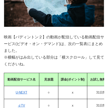
映画【パディントン２】の動画が配信している動画配信サ
ービス(ビデオ・オン・デマンド)は、次の一覧表にまとめ
ました。
※横幅がはみ出している部分は「横スクロール」して見て
くださいね。
動画配信サービス名
見放題
課金(ポイント制)
お試し無料
U-NEXT
○
x
31日間
ｄTV
○
x
31日間