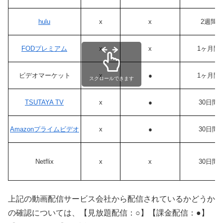
hulu
x
x
2週間
FODプレミアム
x
x
1ヶ月間
ビデオマーケット
x
●
1ヶ月間
スクロールできます
TSUTAYA TV
x
●
30日間
Amazonプライムビデオ
x
●
30日間
Netflix
x
x
30日間
上記の動画配信サービス会社から配信されているかどうか
の確認については、【見放題配信：○】【課金配信：●】