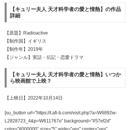
【キュリー夫人 天才科学者の愛と情熱】の作品
詳細
【原題】Radioactive
【制作国】イギリス
【制作年】2019年
【ジャンル】実話・伝記・恋愛ドラマ
【キュリー夫人 天才科学者の愛と情熱】いつか
ら映画館で上映？
【上映日】2022年10月14日
[su_button url=”https://t.afi-b.com/visit.php?a=W6892w-
L2828723_4&p=W611767o” background=”#57ef2d”
color=”#000000″ size=”5″ wide=”yes” center=”yes”