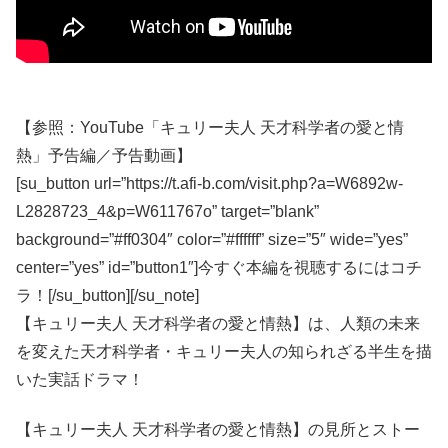
【参照：YouTube「キュリー夫人 天才科学者の愛と情
熱」予告編／予告動画】
[su_button url=”https://t.afi-b.com/visit.php?a=W6892w-
L2828723_4&p=W611767o” target=”blank”
background=”#ff0304″ color=”#ffffff” size=”5″ wide=”yes”
center=”yes” id=”button1″]今すぐ本編を視聴するにはコチ
ラ！[/su_button][/su_note]
【キュリー夫人 天才科学者の愛と情熱】は、人類の未来
を変えた天才科学者・キュリー夫人の知られざる半生を描
いた実話ドラマ！
【キュリー夫人 天才科学者の愛と情熱】の見所とストー