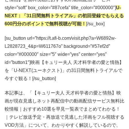
style=”soft” box_color=”#87cefa” title_color=”#000000″]
U-
NEXT：「31日間無料トライアル」の初回登録でもらえる
600円分のポイントで無料視聴が可能！
[/su_box]
[su_button url=”https://t.afi-b.com/visit.php?a=W6892w-
L2828723_4&p=W611767o” background=”#57ef2d”
color=”#000000″ size=”5″ wide=”yes” center=”yes”
id=”button1″]映画【キュリー夫人 天才科学者の愛と情熱】
を「U-NEXT(ユーネクスト)」の31日間無料トライアルで
今すぐ観る！[/su_button]
本記事は、「【キュリー夫人 天才科学者の愛と情熱】映
画が現在見逃しネット再配信中の動画配信サービス無料比
較情報｜おすすめ10選を早見一覧表でまとめてわかる！
｜テレビ放送予定・再放送で見逃した洋画をフル視聴する
VOD方法」について、わかりやすく解説しているので、