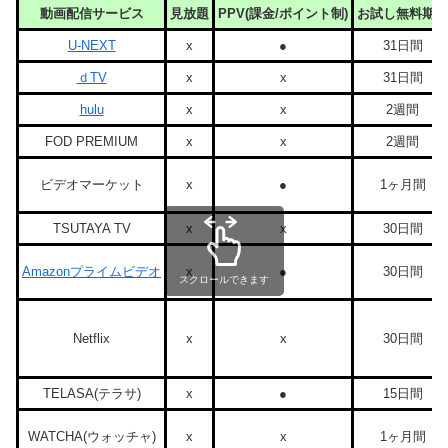
動画配信サービス
見放題
PPV(課金/ポイント制)
お試し無料期間
U-NEXT
x
●
31日間
ｄTV
x
x
31日間
hulu
x
x
2週間
FOD PREMIUM
x
x
2週間
ビデオマーケット
x
●
1ヶ月間
TSUTAYA TV
x
x
30日間
Amazonプライムビデオ
x
●
30日間
スクロールできます
Netflix
x
x
30日間
TELASA(テラサ)
x
●
15日間
WATCHA(ウォッチャ)
x
x
1ヶ月間