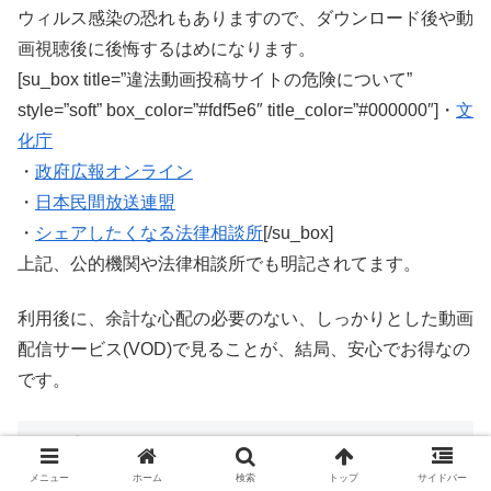
ウィルス感染の恐れもありますので、ダウンロード後や動
画視聴後に後悔するはめになります。
[su_box title=”違法動画投稿サイトの危険について”
style=”soft” box_color=”#fdf5e6″ title_color=”#000000″]・
文
化庁
・
政府広報オンライン
・
日本民間放送連盟
・
シェアしたくなる法律相談所
[/su_box]
上記、公的機関や法律相談所でも明記されてます。
利用後に、余計な心配の必要のない、しっかりとした動画
配信サービス(VOD)で見ることが、結局、安心でお得なの
です。
８.映画・海外ドラマにおすすめの動画配
信サービス人気ランキング【ベスト5】
メニュー
ホーム
検索
トップ
サイドバー