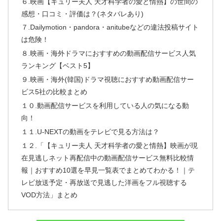
６.映画【キュリー夫人 天才科学者の愛と情熱】の世間の
感想・口コミ・評価は？(ネタバレあり)
７.Dailymotion・pandora・anitubeなどの違法投稿サイト
は危険！
８.映画・海外ドラマにおすすめの動画配信サービス人気
ランキング【ベスト5】
９.映画・海外(韓国)ドラマ視聴におすすめ動画配信サー
ビス5社の比較まとめ
１０.動画配信サービスを利用している人の気になる動
向！
１１.U-NEXTの動画をテレビで見る方法は？
１２.「【キュリー夫人 天才科学者の愛と情熱】映画が現
在見逃しネット再配信中の動画配信サービス無料比較情
報｜おすすめ10選を早見一覧表でまとめてわかる！｜テ
レビ放送予定・再放送で見逃した洋画をフル視聴する
VOD方法」まとめ