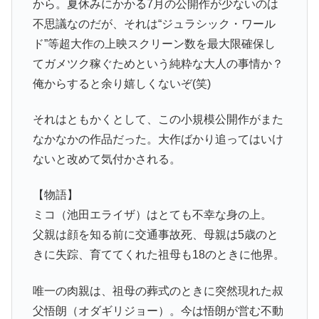
から。夏休みにかかる7月の公開作が少ないのは
不思議なのだが、それは“ジュラシック・ワール
ド”等超大作の上映スクリーン数を最大限確保し
てガメツク稼ぐためという純粋な大人の事情か？
俺からすると余り嬉しくないぞ(笑)
それはともかくとして、この小規模公開作がまた
なかなかの作品だった。大作ばかり追ってはいけ
ないと改めて気付かされる。
【物語】
ミコ（池田エライザ）はとても不幸な身の上。
父親は顔を知る前に交通事故死、母親は5歳のと
きに失踪、育ててくれた祖母も18のときに他界。
唯一の肉親は、祖母の葬式のときに突然現れた叔
父悟朗（オダギリジョー）。今は悟朗が営む不動