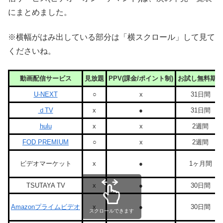
にまとめました。
※横幅がはみ出している部分は「横スクロール」して見て
くださいね。
動画配信サービス
見放題
PPV(課金/ポイント制)
お試し無料期間
U-NEXT
○
x
31日間
ｄTV
x
●
31日間
hulu
x
x
2週間
FOD PREMIUM
○
x
2週間
ビデオマーケット
x
●
1ヶ月間
TSUTAYA TV
x
●
30日間
Amazonプライムビデオ
x
●
30日間
スクロールできます