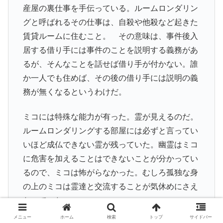
産屋の裏仕事を手伝っている。ルームロンダリン
グと呼ばれるその仕事は、自殺や他殺など起きた
賃貸ルームに住むこと。 その意味は、事件後入
居する借り手には事件のことを説明する義務があ
るが、そんなことを話せば借り手が付かない。誰
か一人でも住めば、その後の借り手には説明の義
務が無くなるというわけだ。
ミコには特殊な能力が有った。霊が見えるのだ。
ルームロンダリングする部屋には必ずと言ってい
いほど成仏できない霊が残っていた。幽霊はミコ
に危害を加えることはできないことが分かってい
るので、ミコは怖がらなかった。むしろ孤独な身
の上のミコは霊達と交流することが気休めにさえ
なっていた。
メニュー
ホーム
検索
トップ
サイドバー