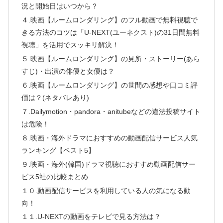
況と開始日はいつから？
４.映画【ルームロンダリング】のフル動画で無料視聴で
きる方法のコツは「U-NEXT(ユーネクスト)の31日間無料
視聴」を活用でスッキリ解決！
５.映画【ルームロンダリング】の見所・ストーリー(あら
すじ)・出演の俳優と女優は？
６.映画【ルームロンダリング】の世間の感想や口コミ評
価は？(ネタバレあり)
７.Dailymotion・pandora・anitubeなどの違法投稿サイト
は危険！
８.映画・海外ドラマにおすすめの動画配信サービス人気
ランキング【ベスト5】
９.映画・海外(韓国)ドラマ視聴におすすめ動画配信サー
ビス5社の比較まとめ
１０.動画配信サービスを利用している人の気になる動
向！
１１.U-NEXTの動画をテレビで見る方法は？