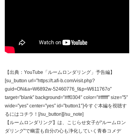
【出典：YouTube「ルームロンダリング」予告編】
[su_button url=”https://t.afi-b.com/visit.php?
guid=ON&a=W6892w-52460776_f&p=W611767o”
target=”blank” background=”#ff0304″ color=”#ffffff” size=”5″
wide=”yes” center=”yes” id=”button1″]今すぐ本編を視聴す
るにはコチラ！[/su_button][/su_note]
【ルームロンダリング】は、こじらせ女子が“ルームロン
ダリング”で幽霊も自分の心も浄化していく青春コメデ