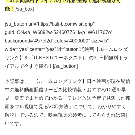
「31日間無料トライアル」の初回登録で無料視聴が可
能！
[/su_box]
[su_button url=”https://t.afi-b.com/visit.php?
guid=ON&a=W6892w-52460776_f&p=W611767o”
background=”#57ef2d” color=”#000000″ size=”5″
wide=”yes” center=”yes” id=”button1″]映画【ルームロンダ
リング】を「U-NEXT(ユーネクスト)」の31日間無料トラ
イアルで今すぐ観る！[/su_button]
本記事は、「【ルームロンダリング】日本映画が現在配信
中の無料動画配信サービス比較情報・おすすめ10選を早
見一覧表でまとめてわかる｜テレビ放送予定で見逃した邦
画をフル視聴で見るVOD方法」について、わかりやすく
解説しているので、映画視聴の参考にしてもらえれば嬉し
いです。