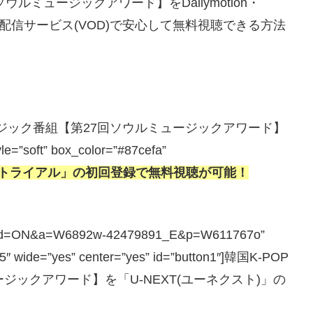
ルミュージックアワード】をDailymotion・
画配信サービス(VOD)で安心して無料視聴できる方法
楽・ミュージック番組【第27回ソウルミュージックアワード】
” box_color=”#87cefa”
料トライアル」の初回登録で無料視聴が可能！
php?guid=ON&a=W6892w-42479891_E&p=W611767o”
”5″ wide=”yes” center=”yes” id=”button1″]韓国K-POP
ジックアワード】を「U-NEXT(ユーネクスト)」の