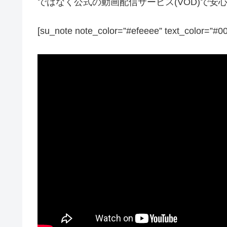
ではなく公式の動画配信サービス(VOD)で
[su_note note_color=”#efeeee” text_color=”#0