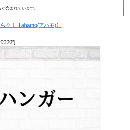
告が含まれています。
今！【ahamo(アハモ)】
00000″]