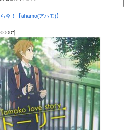
今！【ahamo(アハモ)】
00000″]