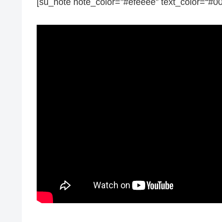
[su_note note_color=”#efeeee” text_color=“#0