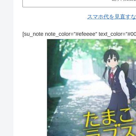
スマホ代を見直すなら
[su_note note_color=”#efeeee” text_color=”#0