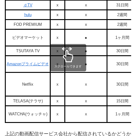
ｄTV
x
x
31日間
hulu
x
x
2週間
FOD PREMIUM
x
x
2週間
ビデオマーケット
x
●
1ヶ月間
TSUTAYA TV
x
●
30日間
Amazonプライムビデオ
x
●
30日間
スクロールできます
Netflix
x
x
30日間
TELASA(テラサ)
x
x
15日間
WATCHA(ウォッチャ)
x
x
1ヶ月間
上記の動画配信サービス会社から配信されているかどうか