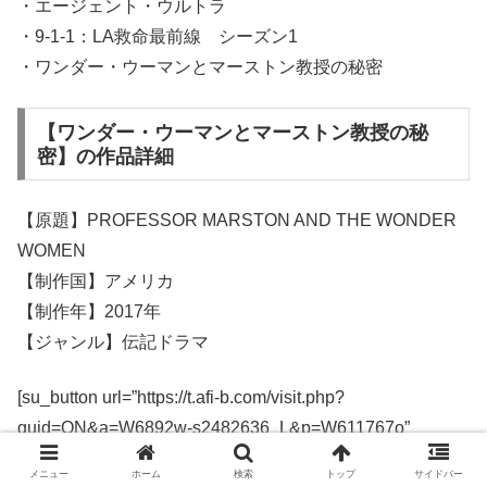
・エージェント・ウルトラ
・9-1-1：LA救命最前線 シーズン1
・ワンダー・ウーマンとマーストン教授の秘密
【ワンダー・ウーマンとマーストン教授の秘
密】の作品詳細
【原題】PROFESSOR MARSTON AND THE WONDER
WOMEN
【制作国】アメリカ
【制作年】2017年
【ジャンル】伝記ドラマ
[su_button url=”https://t.afi-b.com/visit.php?
guid=ON&a=W6892w-s2482636_L&p=W611767o”
background=”#57ef2d” color=”#000000″ size=”5″
メニュー
ホーム
検索
トップ
サイドバー