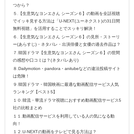
つから？
５.【生意気なヨンエさん シーズン６】の動画を全話視聴
でイッキ見する方法は「U-NEXT(ユーネクスト)の31日間
無料視聴」を活用することでスッキリ解決！
６.【生意気なヨンエさん シーズン６】の見所・ストーリ
ー(あらすじ)・ネタバレ・出演俳優と女優の過去作品は？
７.韓国ドラマ【生意気なヨンエさん シーズン６】の世間
の感想や口コミは？(ネタバレあり)
８.Dailymotion・pandora・anitubeなどの違法投稿サイト
は危険！
９.韓国ドラマ・韓国映画に最適な動画配信サービス人気
ランキング【ベスト5】
１０.韓流・華流ドラマ視聴におすすめ動画配信サービス5
社の比較まとめ
１１.動画配信サービスを利用している人の気になる動
向！
１２.U-NEXTの動画をテレビで見る方法は？