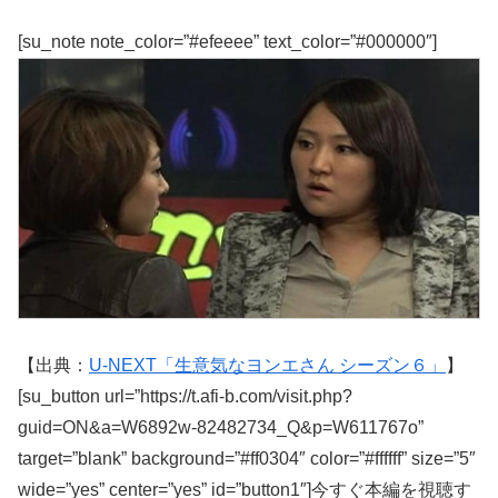
[su_note note_color=”#efeeee” text_color=”#000000″]
【出典：
U-NEXT「生意気なヨンエさん シーズン６」
】
[su_button url=”https://t.afi-b.com/visit.php?
guid=ON&a=W6892w-82482734_Q&p=W611767o”
target=”blank” background=”#ff0304″ color=”#ffffff” size=”5″
wide=”yes” center=”yes” id=”button1″]今すぐ本編を視聴す