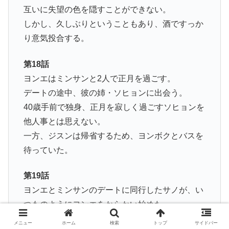
互いに失望の色を隠すことができない。
しかし、久しぶりということもあり、酒ですっか
り意気投合する。
第18話
ヨンエはミンサンと2人で正月を過ごす。
デートの途中、彼の姉・ソヒョンに出会う。
40歳手前で独身、正月を寂しく過ごすソヒョンを
他人事とは思えない。
一方、ジスンは帰省するため、ヨンボクとバスを
待っていた。
第19話
ヨンエとミンサンのデートに同行したサノが、い
つものようにヨンエをからかい始めた。
そんなサノにミンサンは嫉妬。
メニュー
ホーム
検索
トップ
サイドバー