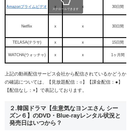
Amazonプライムビデオ
x
x
30日間
スクロールできます
Netflix
x
x
30日間
TELASA(テラサ)
x
x
15日間
WATCHA(ウォッチャ)
x
x
1ヶ月間
上記の動画配信サービス会社から配信されているかどうか
の確認については、【見放題配信：○】【課金配信：●】
【配信なし：×】で表記しております。
２.韓国ドラマ【生意気なヨンエさん シー
ズン６】のDVD・Blue-rayレンタル状況と
発売日はいつから？