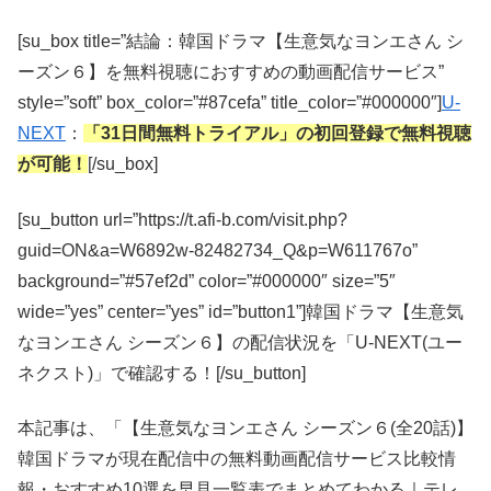
[su_box title=”結論：韓国ドラマ【生意気なヨンエさん シ
ーズン６】を無料視聴におすすめの動画配信サービス”
style=”soft” box_color=”#87cefa” title_color=”#000000″]
U-
NEXT
：
「31日間無料トライアル」の初回登録で無料視聴
が可能！
[/su_box]
[su_button url=”https://t.afi-b.com/visit.php?
guid=ON&a=W6892w-82482734_Q&p=W611767o”
background=”#57ef2d” color=”#000000″ size=”5″
wide=”yes” center=”yes” id=”button1”]韓国ドラマ【生意気
なヨンエさん シーズン６】の配信状況を「U-NEXT(ユー
ネクスト)」で確認する！[/su_button]
本記事は、「【生意気なヨンエさん シーズン６(全20話)】
韓国ドラマが現在配信中の無料動画配信サービス比較情
報・おすすめ10選を早見一覧表でまとめてわかる｜テレ