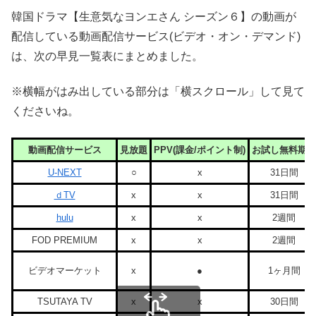
韓国ドラマ【生意気なヨンエさん シーズン６】の動画が
配信している動画配信サービス(ビデオ・オン・デマンド)
は、次の早見一覧表にまとめました。
※横幅がはみ出している部分は「横スクロール」して見て
くださいね。
動画配信サービス
見放題
PPV(課金/ポイント制)
お試し無料期間
U-NEXT
○
x
31日間
ｄTV
x
x
31日間
hulu
x
x
2週間
FOD PREMIUM
x
x
2週間
ビデオマーケット
x
●
1ヶ月間
TSUTAYA TV
x
x
30日間