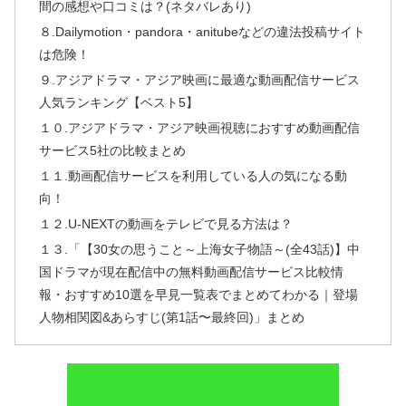
間の感想や口コミは？(ネタバレあり)
８.Dailymotion・pandora・anitubeなどの違法投稿サイト
は危険！
９.アジアドラマ・アジア映画に最適な動画配信サービス
人気ランキング【ベスト5】
１０.アジアドラマ・アジア映画視聴におすすめ動画配信
サービス5社の比較まとめ
１１.動画配信サービスを利用している人の気になる動
向！
１２.U-NEXTの動画をテレビで見る方法は？
１３.「【30女の思うこと～上海女子物語～(全43話)】中
国ドラマが現在配信中の無料動画配信サービス比較情
報・おすすめ10選を早見一覧表でまとめてわかる｜登場
人物相関図&あらすじ(第1話〜最終回)」まとめ