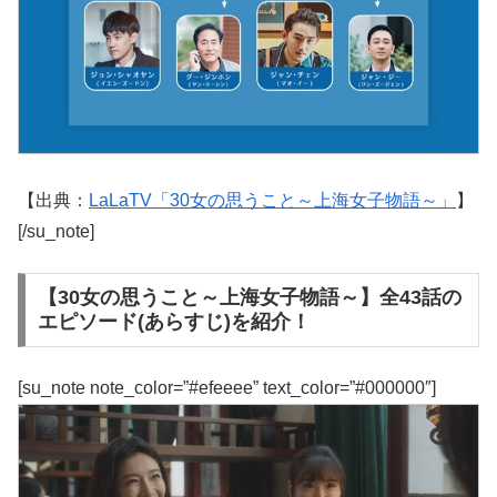
【出典：
LaLaTV「30女の思うこと～上海女子物語～」
】
[/su_note]
【30女の思うこと～上海女子物語～】全43話の
エピソード(あらすじ)を紹介！
[su_note note_color=”#efeeee” text_color=”#000000″]