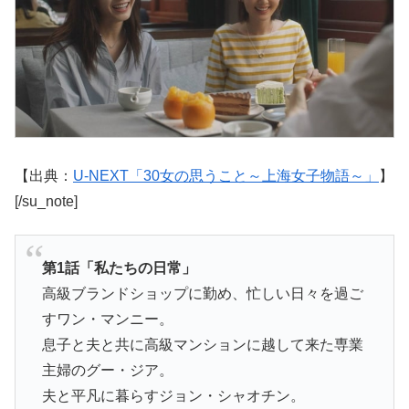
【出典：
U-NEXT「30女の思うこと～上海女子物語～」
】
[/su_note]
第1話「私たちの日常」
高級ブランドショップに勤め、忙しい日々を過ご
すワン・マンニー。
息子と夫と共に高級マンションに越して来た専業
主婦のグー・ジア。
夫と平凡に暮らすジョン・シャオチン。