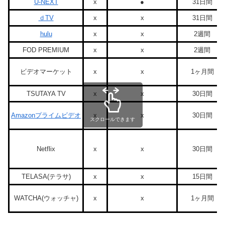
U-NEXT
x
●
31日間
ｄTV
x
x
31日間
hulu
x
x
2週間
FOD PREMIUM
x
x
2週間
ビデオマーケット
x
x
1ヶ月間
TSUTAYA TV
x
x
30日間
Amazonプライムビデオ
x
x
30日間
スクロールできます
Netflix
x
x
30日間
TELASA(テラサ)
x
x
15日間
WATCHA(ウォッチャ)
x
x
1ヶ月間