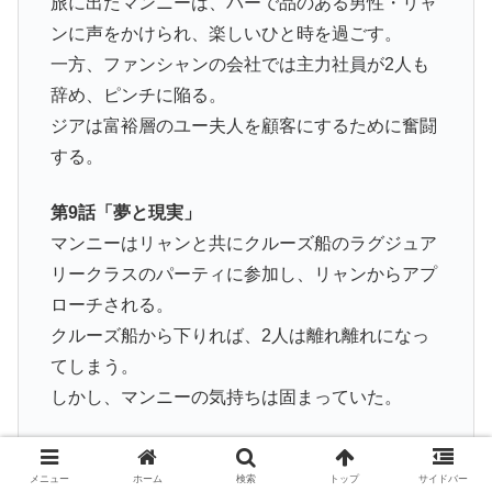
旅に出たマンニーは、バーで品のある男性・リャ
ンに声をかけられ、楽しいひと時を過ごす。
一方、ファンシャンの会社では主力社員が2人も
辞め、ピンチに陥る。
ジアは富裕層のユー夫人を顧客にするために奮闘
する。
第9話「夢と現実」
マンニーはリャンと共にクルーズ船のラグジュア
リークラスのパーティに参加し、リャンからアプ
ローチされる。
クルーズ船から下りれば、2人は離れ離れになっ
てしまう。
しかし、マンニーの気持ちは固まっていた。
第10話「住みたい場所」
ジアのアドバイスにより、ユー夫人は悩みの種が
メニュー
ホーム
検索
トップ
サイドバー