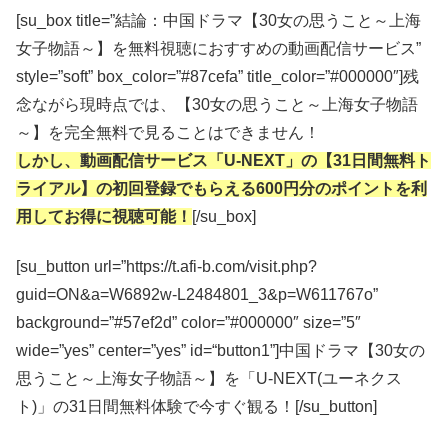
[su_box title=”結論：中国ドラマ【30女の思うこと～上海
女子物語～】を無料視聴におすすめの動画配信サービス”
style=”soft” box_color=”#87cefa” title_color=”#000000″]残
念ながら現時点では、【30女の思うこと～上海女子物語
～】を完全無料で見ることはできません！
しかし、動画配信サービス「U-NEXT」の【31日間無料ト
ライアル】の初回登録でもらえる600円分のポイントを利
用してお得に視聴可能！
[/su_box]
[su_button url=”https://t.afi-b.com/visit.php?
guid=ON&a=W6892w-L2484801_3&p=W611767o”
background=”#57ef2d” color=”#000000″ size=”5″
wide=”yes” center=”yes” id=“button1”]中国ドラマ【30女の
思うこと～上海女子物語～】を「U-NEXT(ユーネクス
ト)」の31日間無料体験で今すぐ観る！[/su_button]