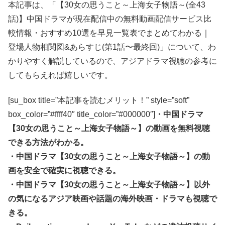
本記事は、「【30女の思うこと～上海女子物語～(全43
話)】中国ドラマが現在配信中の無料動画配信サービス比
較情報・おすすめ10選を早見一覧表でまとめてわかる｜
登場人物相関図&あらすじ(第1話〜最終回)」について、わ
かりやすく解説しているので、アジアドラマ視聴の参考に
してもらえれば嬉しいです。
[su_box title=”本記事を読むメリット！” style=”soft”
box_color=”#ffff40″ title_color=”#000000″]
・中国ドラマ
【30女の思うこと～上海女子物語～】の動画を無料視聴
できる方法がわかる。
・中国ドラマ【30女の思うこと～上海女子物語～】の動
画を安全で確実に視聴できる。
・中国ドラマ【30女の思うこと～上海女子物語～】以外
の気になるアジア映画や話題の海外映画・ドラマも視聴で
きる。