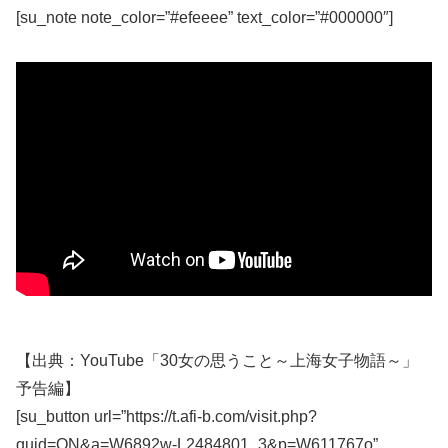
[su_note note_color=”#efeeee” text_color=”#000000″]
【出典：YouTube「30女の思うこと～上海女子物語～」
予告編】
[su_button url=”https://t.afi-b.com/visit.php?
guid=ON&a=W6892w-L2484801_3&p=W611767o”