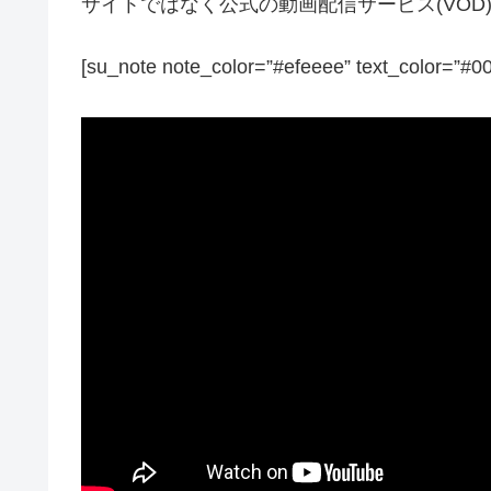
サイトではなく公式の動画配信サービス(VO
[su_note note_color=”#efeeee” text_color=”#0