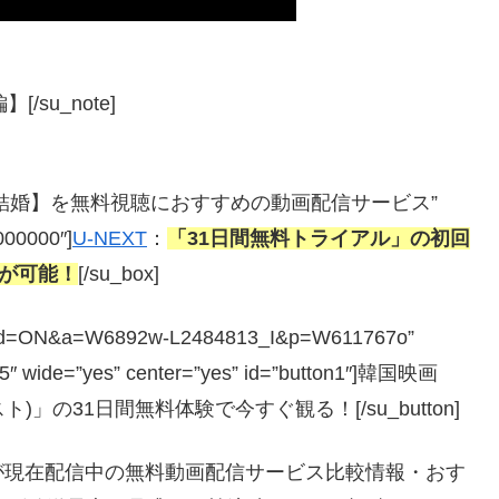
su_note]
ちの偽装結婚】を無料視聴におすすめの動画配信サービス”
#000000″]
U-NEXT
：
「31日間無料トライアル」の初回
聴が可能！
[/su_box]
php?guid=ON&a=W6892w-L2484813_I&p=W611767o”
”5″ wide=”yes” center=”yes” id=”button1″]韓国映画
」の31日間無料体験で今すぐ観る！[/su_button]
が現在配信中の無料動画配信サービス比較情報・おす