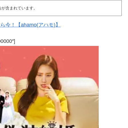
告が含まれています。
今！【ahamo(アハモ)】
00000″]