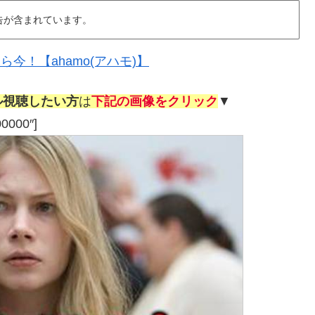
告が含まれています。
今！【ahamo(アハモ)】
ル視聴したい方
は
下記の画像をクリック
▼
00000″]