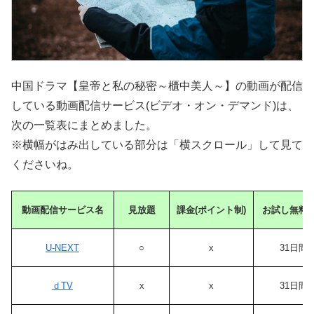
中国ドラマ【皇帝と私の秘密～櫃中美人～】の動画が配信
している動画配信サービス(ビデオ・オン・デマンド)は、
次の一覧表にまとめました。
※横幅がはみ出している部分は「横スクロール」して見て
くださいね。
動画配信サービス名
見放題
課金(ポイント制)
お試し無料
U-NEXT
○
x
31日間
ｄTV
x
x
31日間