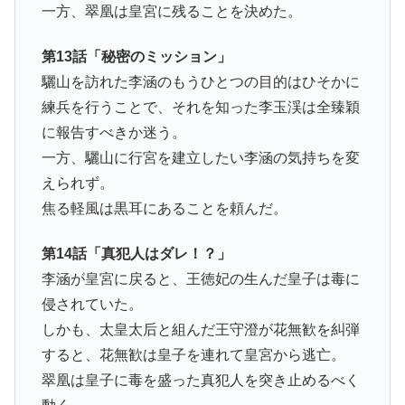
一方、翠凰は皇宮に残ることを決めた。
第13話「秘密のミッション」
驪山を訪れた李涵のもうひとつの目的はひそかに
練兵を行うことで、それを知った李玉渓は全臻穎
に報告すべきか迷う。
一方、驪山に行宮を建立したい李涵の気持ちを変
えられず。
焦る軽風は黒耳にあることを頼んだ。
第14話「真犯人はダレ！？」
李涵が皇宮に戻ると、王徳妃の生んだ皇子は毒に
侵されていた。
しかも、太皇太后と組んだ王守澄が花無歓を糾弾
すると、花無歓は皇子を連れて皇宮から逃亡。
翠凰は皇子に毒を盛った真犯人を突き止めるべく