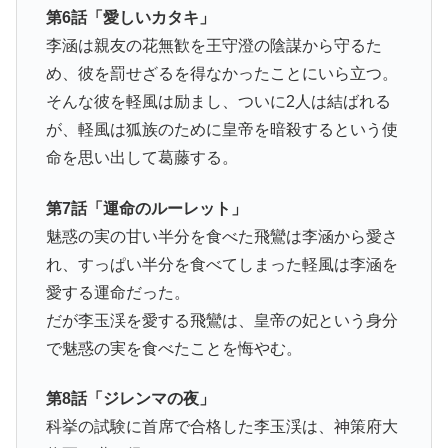
第6話「愛しいカタキ」
李涵は親友の花無歓を王守澄の陰謀から守るた
め、彼を罰せざるを得なかったことにいら立つ。
そんな彼を軽風は励まし、ついに2人は結ばれる
が、軽風は狐族のために皇帝を暗殺するという使
命を思い出して葛藤する。
第7話「運命のルーレット」
魅惑の実の甘い半分を食べた飛鸞は李涵から愛さ
れ、すっぱい半分を食べてしまった軽風は李涵を
愛する運命だった。
だが李玉渓を愛する飛鸞は、皇帝の妃という身分
で魅惑の実を食べたことを悔やむ。
第8話「ジレンマの夜」
科挙の試験に首席で合格した李玉渓は、神策府大