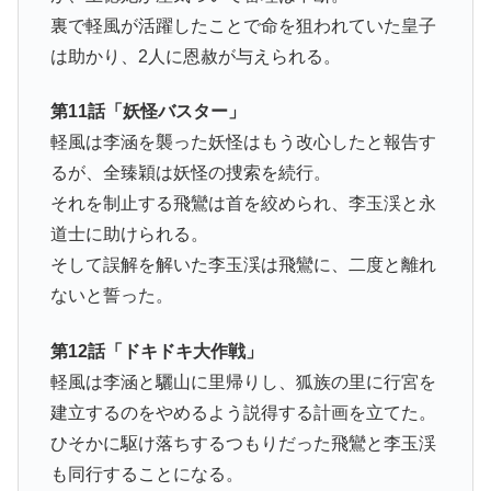
裏で軽風が活躍したことで命を狙われていた皇子
は助かり、2人に恩赦が与えられる。
第11話「妖怪バスター」
軽風は李涵を襲った妖怪はもう改心したと報告す
るが、全臻穎は妖怪の捜索を続行。
それを制止する飛鸞は首を絞められ、李玉渓と永
道士に助けられる。
そして誤解を解いた李玉渓は飛鸞に、二度と離れ
ないと誓った。
第12話「ドキドキ大作戦」
軽風は李涵と驪山に里帰りし、狐族の里に行宮を
建立するのをやめるよう説得する計画を立てた。
ひそかに駆け落ちするつもりだった飛鸞と李玉渓
も同行することになる。