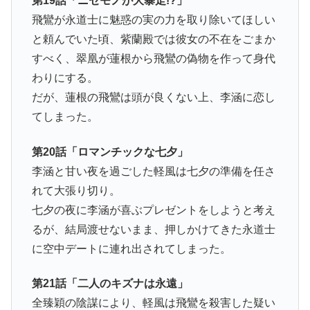
第19話「ニセモノが大暴走!?」
飛鸞が永道士に魅惑の実の力を取り除いてほしい
と頼んでいた頃、紫蘭殿では彼女の不在をごまか
すべく、翠凰が蓮根から飛鸞の偽物を作って身代
わりにする。
だが、蓮根の飛鸞は頭が良くない上、李涵に恋し
てしまった。
第20話「ロマンチックな七夕」
李涵と甘い夜を過ごした軽風は七夕の準備を任さ
れて大張り切り。
七夕の夜に李涵が喜ぶプレゼントをしようと考え
るが、結局渡せないまま、押しかけてきた永道士
に空中デートに連れ出されてしまった。
第21話「二人のキズナは永遠」
全臻穎の陰謀により、軽風は飛鸞を殺害した疑い