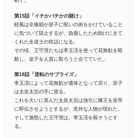
動く。
第15話「イチかバチかの賭け」
軽風は全臻穎が皇子に呪いの術をかけていること
に気づいて阻止するが、負傷したため助けにきて
くれた永道士の世話になる。
その頃、王守澄たちは李玉渓を使って花無歓を暗
殺し、皇子を人質に取ろうと企てていた。
第16話「逆転のサプライズ」
李玉渓によって花無歓が遺体となって戻り、皇子
は太皇太后の手に渡る。
これを大いに喜んだ太皇太后は強引に陳王を皇帝
に即位させようとするが、意外な人物が現れた。
そして激怒した王守澄は、李玉渓を殺そうとす
る。