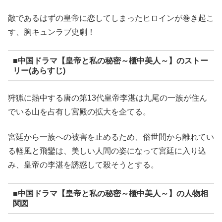
敵であるはずの皇帝に恋してしまったヒロインが巻き起こ
す、胸キュンラブ史劇！
■中国ドラマ【皇帝と私の秘密～櫃中美人～】のストー
リー(あらすじ)
狩猟に熱中する唐の第13代皇帝李湛は九尾の一族が住ん
でいる山を占有し宮殿の拡大を企てる。
宮廷から一族への被害を止めるため、俗世間から離れてい
る軽風と飛鑾は、美しい人間の姿になって宮廷に入り込
み、皇帝の李湛を誘惑して殺そうとする。
■中国ドラマ【皇帝と私の秘密～櫃中美人～】の人物相
関図