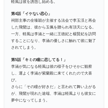
軽風は彼を誘惑し始める。
第4話「イケない恋心」
祠部主事の全臻穎が主催する法会で李玉渓と再会
した飛鸞は、彼から玉佩を贈られ有頂天になる。
一方、軽風は李涵と一緒に王徳妃と楊賢妃を訪問
することになり、李涵の優しさに触れて彼に魅了
されてしまう。
第5話「キミの瞳に恋してる！」
李涵が気になる軽風は彼の様子をひそかに観察
し、運よく李涵が紫蘭殿に来てくれたので大喜
び。
さらに「その瞳が好きだ」と言われて舞い上がる
が、飛鸞が現れた途端、李涵は軽風よりも彼女に
夢中になってしまう。