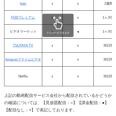
hulu
x
x
2週間
FODプレミアム
x
x
1ヶ月間
ビデオマーケット
x
●
1ヶ月間
スクロールできます
TSUTAYA TV
x
x
30日間
Amazonプライムビデオ
x
x
30日間
Netflix
x
x
30日間
上記の動画配信サービス会社から配信されているかどうか
の確認については、【見放題配信：○】【課金配信：●】
【配信なし：×】で表記しております。