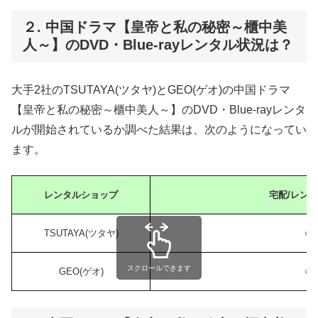
２. 中国ドラマ【皇帝と私の秘密～櫃中美
人～】のDVD・Blue-rayレンタル状況は？
大手2社のTSUTAYA(ツタヤ)とGEO(ゲオ)の中国ドラマ
【皇帝と私の秘密～櫃中美人～】のDVD・Blue-rayレンタ
ルが開始されているか調べた結果は、次のようになってい
ます。
レンタルショップ
宅配/レン
TSUTAYA(ツタヤ)
○
スクロールできます
GEO(ゲオ)
○