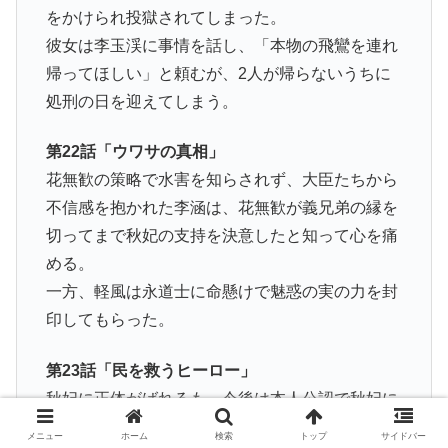
をかけられ投獄されてしまった。
彼女は李玉渓に事情を話し、「本物の飛鸞を連れ
帰ってほしい」と頼むが、2人が帰らないうちに
処刑の日を迎えてしまう。
第22話「ウワサの真相」
花無歓の策略で水害を知らされず、大臣たちから
不信感を抱かれた李涵は、花無歓が義兄弟の縁を
切ってまで秋妃の支持を決意したと知って心を痛
める。
一方、軽風は永道士に命懸けで魅惑の実の力を封
印してもらった。
第23話「民を救うヒーロー」
秋妃に正体がばれるも、今後は本人公認で秋妃に
化けて花無歓に協力することになった翠凰は、本
メニュー
ホーム
検索
トップ
サイドバー