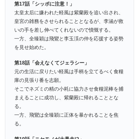
第17話「シッポに注意！」
太皇太后に嫌われた軽風は紫蘭殿を追い出され、
皇宮の雑務をさせられることとなるが、李涵が救
いの手を差し伸べてくれないので憤慨する。
一方、全臻穎は飛鸞と李玉渓の仲を応援する姿勢
を見せ始めた。
第18話「会えなくてジェラシー」
元の生活に戻りたい軽風は手柄を立てるべく食糧
庫の見張り番を志願。
そこでネズミの精の小耗に協力させ食糧泥棒を捕
まえることに成功し、紫蘭殿に帰れることとな
る。
一方、飛鸞は全臻穎に正体を暴かれることを焦
る。