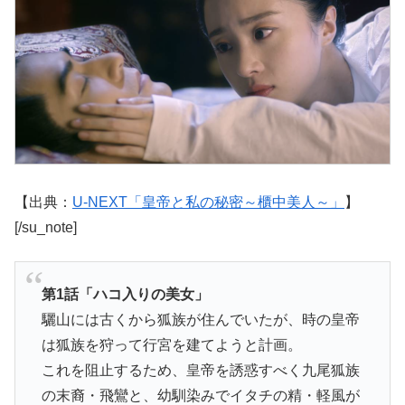
【出典：
U-NEXT「皇帝と私の秘密～櫃中美人～」
】
[/su_note]
第1話「ハコ入りの美女」
驪山には古くから狐族が住んでいたが、時の皇帝
は狐族を狩って行宮を建てようと計画。
これを阻止するため、皇帝を誘惑すべく九尾狐族
の末裔・飛鸞と、幼馴染みでイタチの精・軽風が