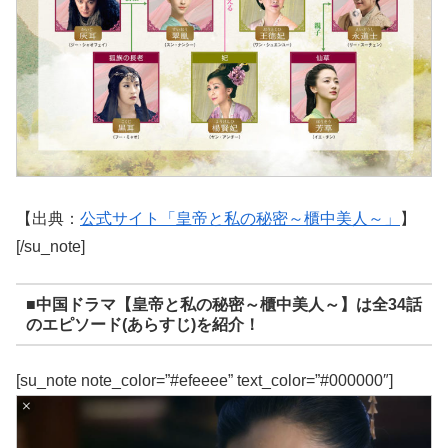
【出典：
公式サイト「皇帝と私の秘密～櫃中美人～」
】
[/su_note]
■中国ドラマ【皇帝と私の秘密～櫃中美人～】は全34話
のエピソード(あらすじ)を紹介！
[su_note note_color=”#efeeee” text_color=”#000000″]