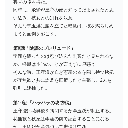
将軍の職を得た。
同時に、飛鸞が皇帝の妃と知ってだまされたと思
い込み、彼女との別れを決意。
そんな李玉渓に腹を立てた軽風は、彼を懲らしめ
ようと面倒を起こす。
第9話「陰謀のプレリュード」
李涵を襲ったのは忍び込んだ刺客だと見られるな
か、軽風は本当のことが言えずに戸惑う。
そんな時、王守澄が亡き憲宗の衣を隠し持つ秋妃
が花無歓と共に謀反を画策したと主張し、2人を
強引に逮捕した。
第10話「ハラハラの攻防戦」
王守澄は花無歓を拷問するが李玉渓が制止する。
花無歓と秋妃は李涵の前で証言することになる
が、王徳妃が産気づいて審理は中断。