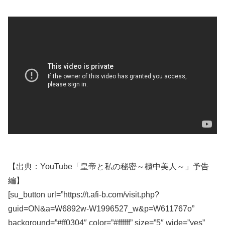
【出典：YouTube「皇帝と私の秘密～櫃中美人～」予告
編】
[su_button url=”https://t.afi-b.com/visit.php?
guid=ON&a=W6892w-W1996527_w&p=W611767o”
background=”#ff0304″ color=”#ffffff” size=”5″ wide=”yes”