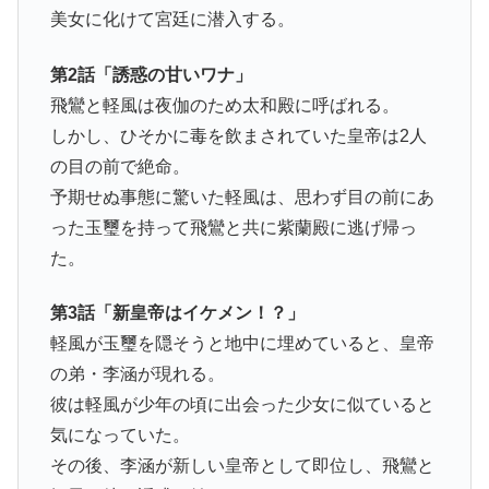
美女に化けて宮廷に潜入する。
第2話「誘惑の甘いワナ」
飛鸞と軽風は夜伽のため太和殿に呼ばれる。
しかし、ひそかに毒を飲まされていた皇帝は2人
の目の前で絶命。
予期せぬ事態に驚いた軽風は、思わず目の前にあ
った玉璽を持って飛鸞と共に紫蘭殿に逃げ帰っ
た。
第3話「新皇帝はイケメン！？」
軽風が玉璽を隠そうと地中に埋めていると、皇帝
の弟・李涵が現れる。
彼は軽風が少年の頃に出会った少女に似ていると
気になっていた。
その後、李涵が新しい皇帝として即位し、飛鸞と