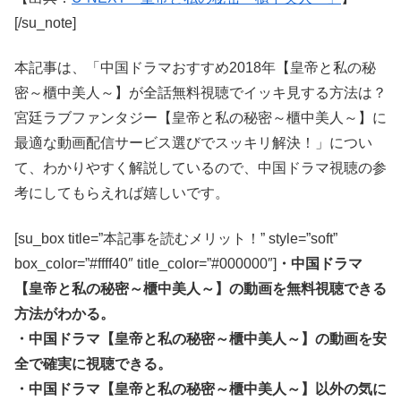
[/su_note]
本記事は、「中国ドラマおすすめ2018年【皇帝と私の秘
密～櫃中美人～】が全話無料視聴でイッキ見する方法は？
宮廷ラブファンタジー【皇帝と私の秘密～櫃中美人～】に
最適な動画配信サービス選びでスッキリ解決！」につい
て、わかりやすく解説しているので、中国ドラマ視聴の参
考にしてもらえれば嬉しいです。
[su_box title=”本記事を読むメリット！” style=”soft”
box_color=”#ffff40″ title_color=”#000000″]
・中国ドラマ
【皇帝と私の秘密～櫃中美人～】の動画を無料視聴できる
方法がわかる。
・中国ドラマ【皇帝と私の秘密～櫃中美人～】の動画を安
全で確実に視聴できる。
・中国ドラマ【皇帝と私の秘密～櫃中美人～】以外の気に