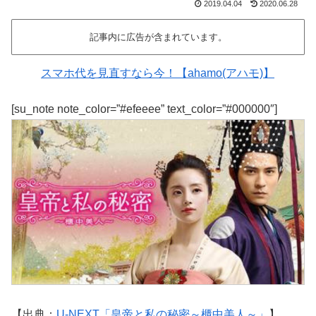
2019.04.04
2020.06.28
記事内に広告が含まれています。
スマホ代を見直すなら今！【ahamo(アハモ)】
[su_note note_color=”#efeeee” text_color=”#000000″]
【出典：
U-NEXT「皇帝と私の秘密～櫃中美人～」
】