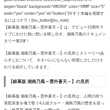
target=”blank” background=”#ff0304″ color=”#ffffff” size=”5″
wide=”yes” center=”yes” id=”button1″]今すぐ本編を視聴す
るにはコチラ！[/su_button][/su_note]
【銀幕版 湘南乃風～雲外蒼天～】は、デビュー15周年ラ
イブにかけた熱い想いを映し出す、湘南乃風のドキュメン
タリー第2弾！
【銀幕版 湘南乃風～雲外蒼天～】の見所とストーリー(あ
らすじ)について、ネタバレにならない程度に少しだけさ
わりを紹介していきます。
【銀幕版 湘南乃風～雲外蒼天～】の見所
【銀幕版 湘南乃風～雲外蒼天～】の見所は、人間の持つ
喜怒哀楽を魂で歌う4人組クルー・湘南乃風の歴史を追っ
た「銀幕版 湘南乃風～一期一会～」の続編。