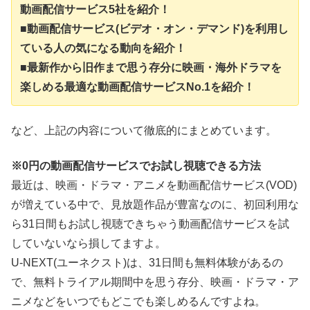
動画配信サービス5社を紹介！
■動画配信サービス(ビデオ・オン・デマンド)を利用し
ている人の気になる動向を紹介！
■最新作から旧作まで思う存分に映画・海外ドラマを
楽しめる最適な動画配信サービスNo.1を紹介！
など、上記の内容について徹底的にまとめています。
※0円の動画配信サービスでお試し視聴できる方法
最近は、映画・ドラマ・アニメを動画配信サービス(VOD)
が増えている中で、見放題作品が豊富なのに、初回利用な
ら31日間もお試し視聴できちゃう動画配信サービスを試
していないなら損してますよ。
U-NEXT(ユーネクスト)は、31日間も無料体験があるの
で、無料トライアル期間中を思う存分、映画・ドラマ・ア
ニメなどをいつでもどこでも楽しめるんですよね。