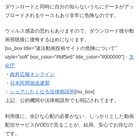
ダウンロードと同時に自分の知らないうちにデータがアッ
プロードされるケースもあり非常に危険なのです。
ウィルス感染の恐れもありますので、ダウンロード後や動
画視聴後に後悔するはめになります。
[su_box title=”違法動画投稿サイトの危険について”
style=”soft” box_color=”#fdf5e6″ title_color=”#000000″]・
文
化庁
・
政府広報オンライン
・
日本民間放送連盟
・
シェアしたくなる法律相談所
[/su_box]
上記、公的機関や法律相談所でも明記されてます。
利用後に、余計な心配の必要がない、しっかりとした動画
配信サービス(VOD)で見ることが、結局、安心でお得なの
です。