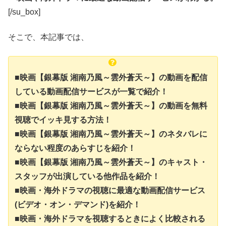
[/su_box]
そこで、本記事では、
■映画【銀幕版 湘南乃風～雲外蒼天～】の動画を配信
している動画配信サービスが一覧で紹介！
■映画【銀幕版 湘南乃風～雲外蒼天～】の動画を無料
視聴でイッキ見する方法！
■映画【銀幕版 湘南乃風～雲外蒼天～】のネタバレに
ならない程度のあらすじを紹介！
■映画【銀幕版 湘南乃風～雲外蒼天～】のキャスト・
スタッフが出演している他作品を紹介！
■映画・海外ドラマの視聴に最適な動画配信サービス
(ビデオ・オン・デマンド)を紹介！
■映画・海外ドラマを視聴するときによく比較される