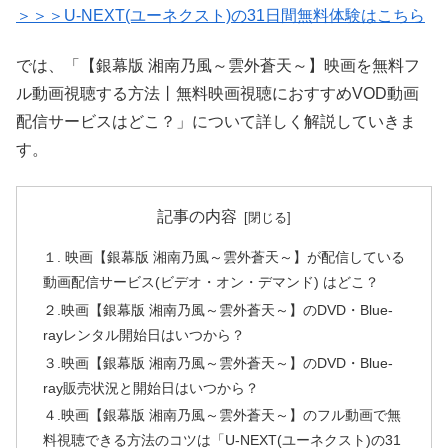
＞＞＞U-NEXT(ユーネクスト)の31日間無料体験はこちら
では、「【銀幕版 湘南乃風～雲外蒼天～】映画を無料フ
ル動画視聴する方法丨無料映画視聴におすすめVOD動画
配信サービスはどこ？」について詳しく解説していきま
す。
記事の内容
１. 映画【銀幕版 湘南乃風～雲外蒼天～】が配信している
動画配信サービス(ビデオ・オン・デマンド) はどこ？
２.映画【銀幕版 湘南乃風～雲外蒼天～】のDVD・Blue-
rayレンタル開始日はいつから？
３.映画【銀幕版 湘南乃風～雲外蒼天～】のDVD・Blue-
ray販売状況と開始日はいつから？
４.映画【銀幕版 湘南乃風～雲外蒼天～】のフル動画で無
料視聴できる方法のコツは「U-NEXT(ユーネクスト)の31