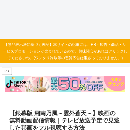
【景品表示法に基づく表記】本サイトの記事には、PR・広告・商品・サ
ービスプロモーションが含まれているので、興味関心があればクリックし
てくださいね。(ワンクリ詐欺等の悪質広告は混ざっておりません。)
PR
【銀幕版 湘南乃風～雲外蒼天～】映画の
無料動画配信情報｜テレビ放送予定で見逃
した邦画をフル視聴する方法