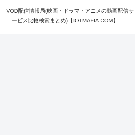
VOD配信情報局(映画・ドラマ・アニメの動画配信サ
ービス比較検索まとめ)【IOTMAFIA.COM】