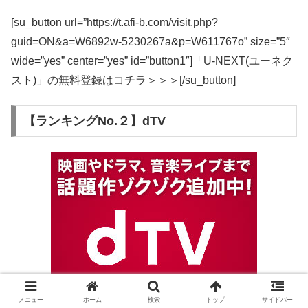
[su_button url=”https://t.afi-b.com/visit.php?
guid=ON&a=W6892w-5230267a&p=W611767o” size=”5″
wide=”yes” center=”yes” id=”button1″]「U-NEXT(ユーネク
スト)」の無料登録はコチラ＞＞＞[/su_button]
【ランキングNo.２】dTV
メニュー
ホーム
検索
トップ
サイドバー