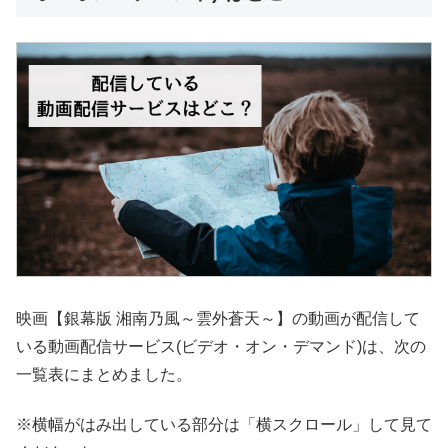
映画【銀幕版 湘南乃風～雲外蒼天～】の動画が配信して
いる動画配信サービス(ビデオ・オン・デマンド)は、次の
一覧表にまとめました。
※横幅がはみ出している部分は「横スクロール」して見て