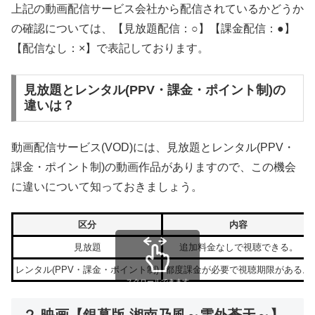
上記の動画配信サービス会社から配信されているかどうか
の確認については、【見放題配信：○】【課金配信：●】
【配信なし：×】で表記しております。
見放題とレンタル(PPV・課金・ポイント制)の
違いは？
動画配信サービス(VOD)には、見放題とレンタル(PPV・
課金・ポイント制)の動画作品がありますので、この機会
に違いについて知っておきましょう。
区分
内容
見放題
追加料金なしで視聴できる。
レンタル(PPV・課金・ポイント制)
都度課金が必要で視聴期限がある。
スクロールできます
２.映画【銀幕版 湘南乃風～雲外蒼天～】