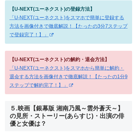
【U-NEXT(ユーネクスト)の登録方法】
「U-NEXT(ユーネクスト)をスマホで簡単に登録する
方法を画像付きで徹底解説！【たったの3分7ステップ
で登録完了！】」
【U-NEXT(ユーネクスト)の解約・退会方法】
「U-NEXT(ユーネクスト)をスマホから簡単に解約・
退会する方法を画像付きで徹底解説！【たったの1分9
ステップで解約完了！】」
５.映画【銀幕版 湘南乃風～雲外蒼天～】
の見所・ストーリー(あらすじ)・出演の俳
優と女優は？