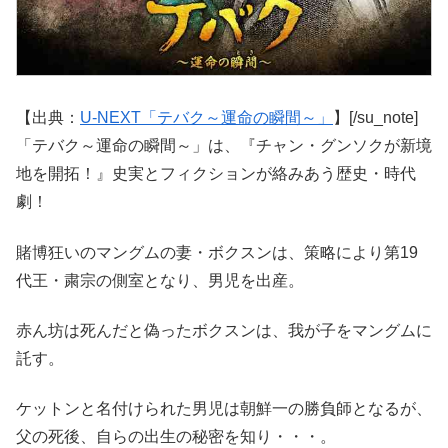
【出典：
U-NEXT「テバク～運命の瞬間～」
】[/su_note]
「テバク～運命の瞬間～」は、『チャン・グンソクが新境
地を開拓！』史実とフィクションが絡みあう歴史・時代
劇！
賭博狂いのマングムの妻・ボクスンは、策略により第19
代王・粛宗の側室となり、男児を出産。
赤ん坊は死んだと偽ったボクスンは、我が子をマングムに
託す。
ケットンと名付けられた男児は朝鮮一の勝負師となるが、
父の死後、自らの出生の秘密を知り・・・。