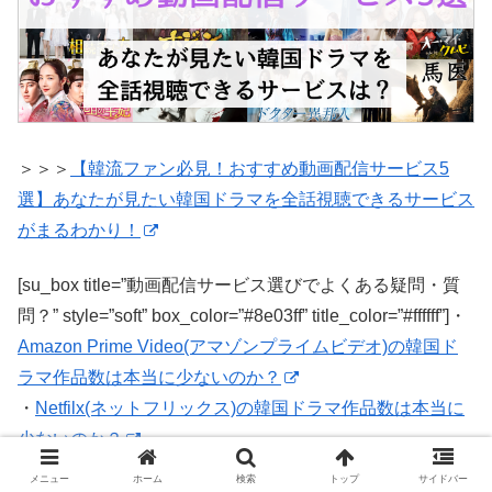
＞＞＞
【韓流ファン必見！おすすめ動画配信サービス5
選】あなたが見たい韓国ドラマを全話視聴できるサービス
がまるわかり！
[su_box title=”動画配信サービス選びでよくある疑問・質
問？” style=”soft” box_color=”#8e03ff” title_color=”#ffffff”]・
Amazon Prime Video(アマゾンプライムビデオ)の韓国ド
ラマ作品数は本当に少ないのか？
・
Netfilx(ネットフリックス)の韓国ドラマ作品数は本当に
少ないのか？
・
hulu(フールー)の韓国ドラマ作品数は本当に少ないの
メニュー
ホーム
検索
トップ
サイドバー