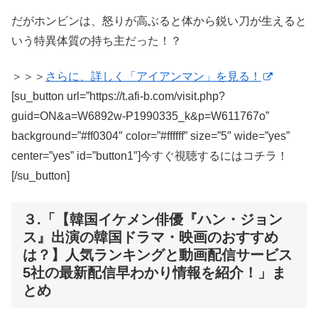
だがホンビンは、怒りが高ぶると体から鋭い刀が生えると
いう特異体質の持ち主だった！？
＞＞＞
さらに、詳しく「アイアンマン」を見る！
[su_button url=”https://t.afi-b.com/visit.php?
guid=ON&a=W6892w-P1990335_k&p=W611767o”
background=”#ff0304″ color=”#ffffff” size=”5″ wide=”yes”
center=”yes” id=”button1″]今すぐ視聴するにはコチラ！
[/su_button]
３.「【韓国イケメン俳優『ハン・ジョン
ス』出演の韓国ドラマ・映画のおすすめ
は？】人気ランキングと動画配信サービス
5社の最新配信早わかり情報を紹介！」ま
とめ