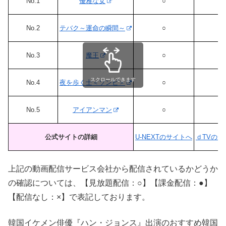
No.1
優雅な女
○
x
No.2
テバク～運命の瞬間～
○
●
No.3
魔王
○
x
スクロールできます
No.4
夜を歩く士＜ソンビ＞
○
●
No.5
アイアンマン
○
x
公式サイトの詳細
U-NEXTのサイトへ
ｄTVのサ
上記の動画配信サービス会社から配信されているかどうか
の確認については、【見放題配信：○】【課金配信：●】
【配信なし：×】で表記しております。
韓国イケメン俳優『ハン・ジョンス』出演のおすすめ韓国