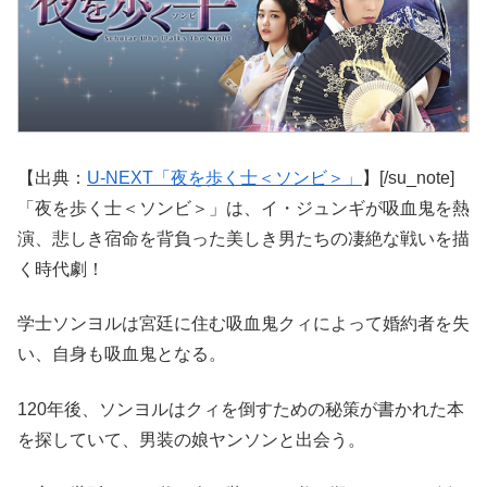
【出典：
U-NEXT「夜を歩く士＜ソンビ＞」
】[/su_note]
「夜を歩く士＜ソンビ＞」は、イ・ジュンギが吸血鬼を熱
演、悲しき宿命を背負った美しき男たちの凄絶な戦いを描
く時代劇！
学士ソンヨルは宮廷に住む吸血鬼クィによって婚約者を失
い、自身も吸血鬼となる。
120年後、ソンヨルはクィを倒すための秘策が書かれた本
を探していて、男装の娘ヤンソンと出会う。