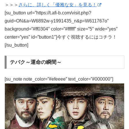
＞＞＞
さらに、詳しく「優雅な女」を見る！
[su_button url=”https://t.afi-b.com/visit.php?
guid=ON&a=W6892w-y1991435_n&p=W611767o”
background=”#ff0304″ color=”#ffffff” size=”5″ wide=”yes”
center=”yes” id=”button1″]今すぐ視聴するにはコチラ！
[/su_button]
テバク～運命の瞬間～
[su_note note_color=”#efeeee” text_color=”#000000″]