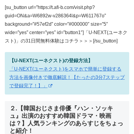
[su_button url=”https://t.afi-b.com/visit.php?
guid=ON&a=W6892w-v286364l&p=W611767o”
background=”#57ef2d” color=”#000000″ size=”5″
wide=”yes” center=”yes” id=”button1″]「U-NEXT(ユーネク
スト)」の31日間無料体験はコチラ＞＞＞[/su_button]
【U-NEXT(ユーネクスト)の登録方法】
「U-NEXT(ユーネクスト)をスマホで簡単に登録する
方法を画像付きで徹底解説！【たったの3分7ステップ
で登録完了！】」
２.【韓国おじさま俳優『ハン・ソッキ
ュ』出演のおすすめ韓国ドラマ・映画
は？】人気ランキングのあらすじをちょっ
と紹介！