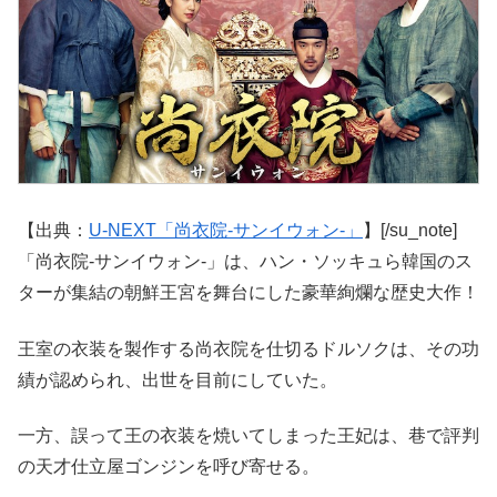
【出典：
U-NEXT「尚衣院-サンイウォン-」
】[/su_note]
「尚衣院-サンイウォン-」は、ハン・ソッキュら韓国のス
ターが集結の朝鮮王宮を舞台にした豪華絢爛な歴史大作！
王室の衣装を製作する尚衣院を仕切るドルソクは、その功
績が認められ、出世を目前にしていた。
一方、誤って王の衣装を焼いてしまった王妃は、巷で評判
の天才仕立屋ゴンジンを呼び寄せる。