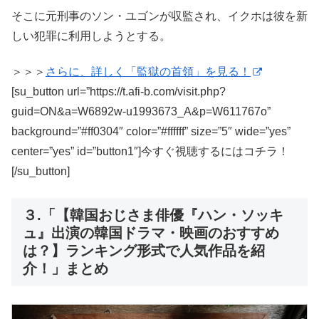
そこに元刑事のソン・ユゴンが収監され、イクホは彼を新
しい犯罪に利用しようとする。
＞＞＞
さらに、詳しく「監獄の首領」を見る！
[su_button url=”https://t.afi-b.com/visit.php?
guid=ON&a=W6892w-u1993673_A&p=W611767o”
background=”#ff0304″ color=”#ffffff” size=”5″ wide=”yes”
center=”yes” id=”button1″]今すぐ視聴するにはコチラ！
[/su_button]
３.「【韓国おじさま俳優『ハン・ソッキ
ュ』出演の韓国ドラマ・映画のおすすめ
は？】ランキング形式で人気作品を紹
介！」まとめ