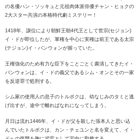
の名優ハン・ソッキュと元祖肉体派俳優チャン・ヒョクの
2大スター共演の本格時代劇ミステリー！
1418年、譲位により朝鮮王朝4代王として世宗(セジョン)
イ・ドが即位したが、軍権を中心に実権は前王である太宗
(テジョン)イ・バンウォンが握っていた。
王権強化のため有力な臣下をことごとく粛清してきたイ・
バンウォンは、イ・ドの義父であるシム・オンとその一家
を反逆罪で処刑する。
シム家の使用人の息子のトルボクは、幼なじみのタミと逃
げ出すが、途中で離ればなれになってしまう。
月日は流れ1446年、イ・ドが父を殺した張本人と思い込
んでいたトルボクは、カン・チェユンと名を変えて、イ・
ドへの復讐を胸に武官として宮中に勤務する。