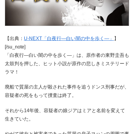
【出典：
U-NEXT「白夜行―白い闇の中を歩く―」
】
[/su_note]
「白夜行―白い闇の中を歩く―」は、原作者の東野圭吾も
太鼓判を押した、ヒット小説が原作の悲しきミステリード
ラマ！
廃船で質屋の主人が殺された事件を追うドンス刑事だが、
容疑者の死をもって捜査は終了。
それから14年後、容疑者の娘ジアはミアと名前を変えて
生きていた。
やがて彼女と被害者であった質屋の息子ヨハンの周囲で事