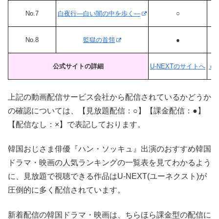
No.7
白夜行―白い闇の中を歩く―
○
No.8
監獄の首領
●
公式サイトの詳細
U-NEXTのサイトへ
ｄ
上記の動画配信サービス会社から配信されているかどうか
の確認については、【見放題配信：○】【課金配信：●】
【配信なし：×】で表記しております。
韓国おじさま俳優『ハン・ソッキュ』出演のおすすめ韓国
ドラマ・映画の人気ランキングの一覧表を見てわかるよう
に、見放題で視聴できる作品はU-NEXT(ユーネクスト)が
圧倒的に多く配信されています。
新着配信の韓国ドラマ・映画は、ちらほら課金型の配信に