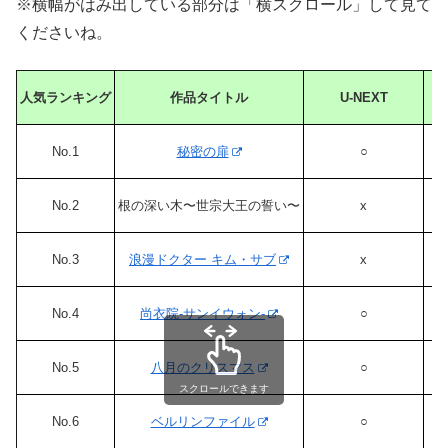
※横幅がはみ出している部分は「横スクロール」して見て
くださいね。
人気ランキング
作品タイトル
U-NEXT
No.1
秘密の扉
○
No.2
根の深い木〜世宗大王の誓い〜
x
No.3
浪漫ドクター キム・サブ
x
No.4
尚衣院-サンイウォン-
○
No.5
八月のクリスマス
○
スクロールできます
No.6
ベルリンファイル
○