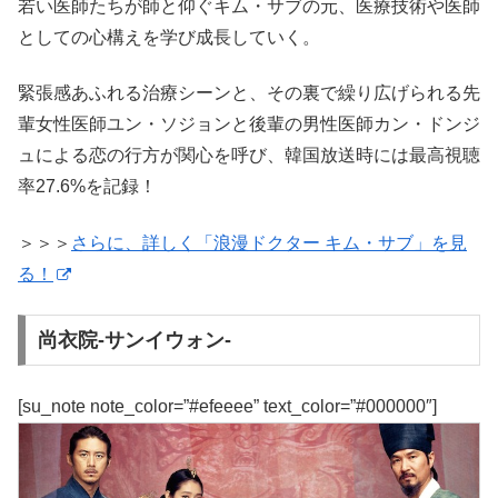
若い医師たちが師と仰ぐキム・サブの元、医療技術や医師
としての心構えを学び成長していく。
緊張感あふれる治療シーンと、その裏で繰り広げられる先
輩女性医師ユン・ソジョンと後輩の男性医師カン・ドンジ
ュによる恋の行方が関心を呼び、韓国放送時には最高視聴
率27.6%を記録！
＞＞＞
さらに、詳しく「浪漫ドクター キム・サブ」を見
る！
尚衣院-サンイウォン-
[su_note note_color=”#efeeee” text_color=”#000000″]