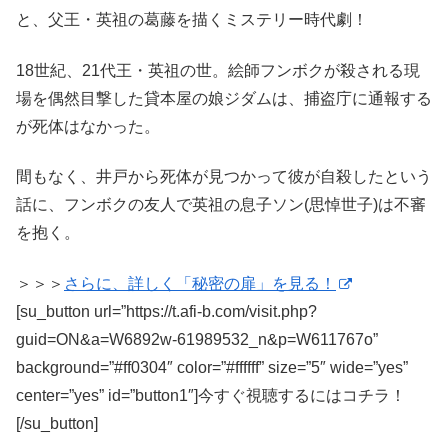
と、父王・英祖の葛藤を描くミステリー時代劇！
18世紀、21代王・英祖の世。絵師フンボクが殺される現
場を偶然目撃した貸本屋の娘ジダムは、捕盗庁に通報する
が死体はなかった。
間もなく、井戸から死体が見つかって彼が自殺したという
話に、フンボクの友人で英祖の息子ソン(思悼世子)は不審
を抱く。
＞＞＞
さらに、詳しく「秘密の扉」を見る！
[su_button url=”https://t.afi-b.com/visit.php?
guid=ON&a=W6892w-61989532_n&p=W611767o”
background=”#ff0304″ color=”#ffffff” size=”5″ wide=”yes”
center=”yes” id=”button1″]今すぐ視聴するにはコチラ！
[/su_button]