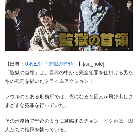
【出典：
U-NEXT「監獄の首領」
】[/su_note]
「監獄の首領」は、監獄の中から完全犯罪を仕掛ける男た
ちの死闘を描いたクライムアクション！
ソウルのとある刑務所では、夜になると囚人が飛び出しさ
まざまな犯罪を行っていた。
その刑務所で皇帝のように君臨するチョン・イクホは、囚
人たちの指揮を執っている。