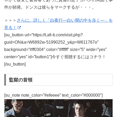
件が頻発。ドンスは彼らをマークするが・・・。
＞＞＞
さらに、詳しく「白夜行―白い闇の中を歩く―」を
見る！
[su_button url=”https://t.afi-b.com/visit.php?
guid=ON&a=W6892w-51990252_y&p=W611767o”
background=”#ff0304″ color=”#ffffff” size=”5″ wide=”yes”
center=”yes” id=”button1″]今すぐ視聴するにはコチラ！
[/su_button]
監獄の首領
[su_note note_color=”#efeeee” text_color=”#000000″]