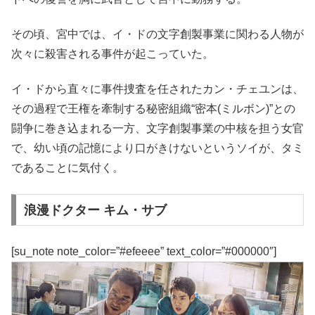
その頃、宮中では、イ・ドの文字創製事業に関わる人物が
次々に殺害される事件が起こっていた。
イ・ドから直々に事件捜査を任されたカン・チェユンは、
その過程で王権を牽制する秘密組織“密本(ミルボン)”との
闘争に巻き込まれる一方、文字創製事業の中核を担う女官
で、幼い頃の記憶により口がきけないというソイが、タミ
であることに気付く。
浪漫ドクター キム・サブ
[su_note note_color=”#efeeee” text_color=”#000000″]