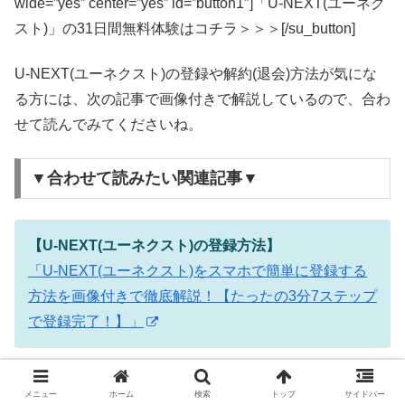
wide=”yes” center=”yes” id=”button1″]「U-NEXT(ユーネク
スト)」の31日間無料体験はコチラ＞＞＞[/su_button]
U-NEXT(ユーネクスト)の登録や解約(退会)方法が気にな
る方には、次の記事で画像付きで解説しているので、合わ
せて読んでみてくださいね。
▼合わせて読みたい関連記事▼
【U-NEXT(ユーネクスト)の登録方法】
「U-NEXT(ユーネクスト)をスマホで簡単に登録する
方法を画像付きで徹底解説！【たったの3分7ステップ
で登録完了！】」
【U-NEXT(ユーネクスト)の解約・退会方法】
メニュー
ホーム
検索
トップ
サイドバー