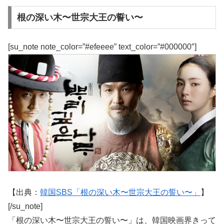
根の深い木〜世宗大王の誓い〜
[su_note note_color=”#efeeee” text_color=”#000000″]
【出典：
韓国SBS「根の深い木〜世宗大王の誓い〜」
】
[/su_note]
「根の深い木〜世宗大王の誓い〜」は、韓国映画界きって