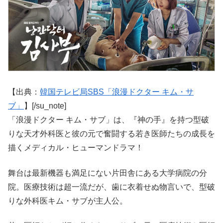
【出典：
韓国テレビ局SBS「浪漫ドクター キム・サ
ブ」
】[/su_note]
「浪漫ドクター キム・サブ」は、『神の手』を持つ型破
りな天才外科医と彼の元で奮闘する若き医師たちの成長を
描くメディカル・ヒューマンドラマ！
舞台は最新機器も満足にない片田舎にある大学病院の分
院。医療技術は超一流だが、歯に衣着せぬ物言いで、型破
りな外科医キム・サブが主人公。