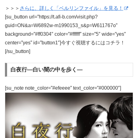
＞＞＞
さらに、詳しく「ベルリンファイル」を見る！
[su_button url=”https://t.afi-b.com/visit.php?
guid=ON&a=W6892w-m1990153_s&p=W611767o”
background=”#ff0304″ color=”#ffffff” size=”5″ wide=”yes”
center=”yes” id=”button1″]今すぐ視聴するにはコチラ！
[/su_button]
白夜行―白い闇の中を歩く―
[su_note note_color=”#efeeee” text_color=”#000000″]